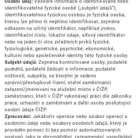
Osobní údaj:
Veškeré informace o identifikované nebo
identifikovatelné fyzické osobě („subjekt údajů“);
identifikovatelnou fyzickou osobou je fyzická osoba,
kterou lze přímo či nepřímo identifikovat, zejména
odkazem na určitý identifikátor, například jméno,
identifikační číslo, lokační údaje, síťový identifikátor
nebo na jeden či více zvláštních prvků fyzické,
fyziologické, genetické, psychické, ekonomické,
kulturní nebo společenské identity této fyzické osoby.
Subjekt údajů:
Zejména kontrolované osoby, podatelé
podnětů, podatelé žádostí o informace, podatelé
stížností, subjekty, se kterými je vedeno
správní/přestupkové řízení, státní zaměstnanci
zařazení/jmenovaní na služební místo v ČIŽP,
zaměstnanci, kteří v ČIŽP vykonávají práci dle zákoníku
práce, uchazeči o zaměstnání a další osoby poskytující
osobní údaje ČIŽP.
Zpracování:
Jakákoliv operace nebo soubor operací s
osobními údaji nebo soubory osobních údajů, který je
prováděn pomocí či bez pomoci automatizovaných
postupů, jako je shromáždění, zaznamenání, uspořádání,