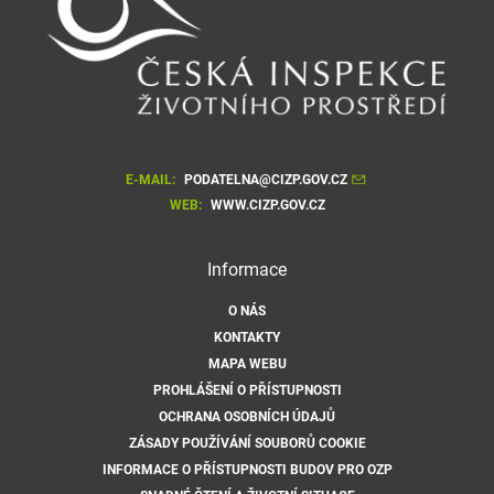
E-MAIL:
PODATELNA@CIZP.GOV.CZ
WEB:
WWW.CIZP.GOV.CZ
Informace
O NÁS
KONTAKTY
MAPA WEBU
PROHLÁŠENÍ O PŘÍSTUPNOSTI
OCHRANA OSOBNÍCH ÚDAJŮ
ZÁSADY POUŽÍVÁNÍ SOUBORŮ COOKIE
INFORMACE O PŘÍSTUPNOSTI BUDOV PRO OZP