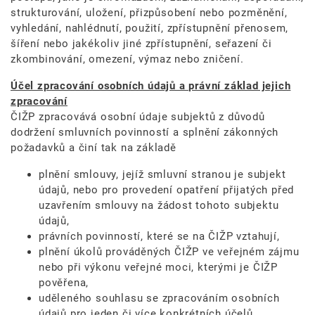
strukturování, uložení, přizpůsobení nebo pozměnění,
vyhledání, nahlédnutí, použití, zpřístupnění přenosem,
šíření nebo jakékoliv jiné zpřístupnění, seřazení či
zkombinování, omezení, výmaz nebo zničení.
Účel zpracování osobních údajů a právní základ jejich
zpracování
ČIŽP zpracovává osobní údaje subjektů z důvodů
dodržení smluvních povinností a splnění zákonných
požadavků a činí tak na základě
plnění smlouvy, jejíž smluvní stranou je subjekt
údajů, nebo pro provedení opatření přijatých před
uzavřením smlouvy na žádost tohoto subjektu
údajů,
právních povinností, které se na ČIŽP vztahují,
plnění úkolů prováděných ČIŽP ve veřejném zájmu
nebo při výkonu veřejné moci, kterými je ČIŽP
pověřena,
uděleného souhlasu se zpracováním osobních
údajů pro jeden či více konkrétních účelů.