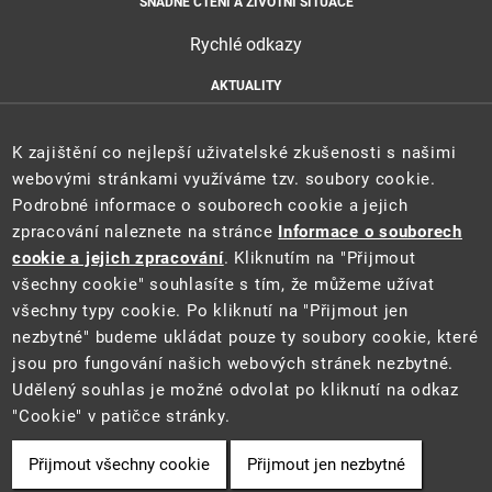
SNADNÉ ČTENÍ A ŽIVOTNÍ SITUACE
Rychlé odkazy
AKTUALITY
ÚŘEDNÍ DESKA
HLÁŠENÍ HAVARIÍ
K zajištění co nejlepší uživatelské zkušenosti s našimi
E-PODATELNA
webovými stránkami využíváme tzv. soubory cookie.
Podrobné informace o souborech cookie a jejich
zpracování naleznete na stránce
Informace o souborech
cookie a jejich zpracování
. Kliknutím na "Přijmout
všechny cookie" souhlasíte s tím, že můžeme užívat
všechny typy cookie. Po kliknutí na "Přijmout jen
nezbytné" budeme ukládat pouze ty soubory cookie, které
jsou pro fungování našich webových stránek nezbytné.
Udělený souhlas je možné odvolat po kliknutí na odkaz
2021 ©
Ministerstvo životního prostředí
• Informace jsou poskytovány v
"Cookie" v patičce stránky.
souladu se zákonem č. 106/1999 Sb., o svobodném přístupu k informacím.
Přijmout všechny cookie
Přijmout jen nezbytné
Cookie