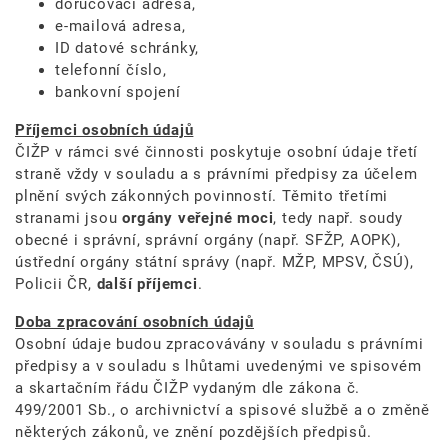
doručovací adresa,
e-mailová adresa,
ID datové schránky,
telefonní číslo,
bankovní spojení
Příjemci osobních údajů
ČIŽP v rámci své činnosti poskytuje osobní údaje třetí
straně vždy v souladu a s právními předpisy za účelem
plnění svých zákonných povinností. Těmito třetími
stranami jsou
orgány veřejné moci
, tedy např. soudy
obecné i správní, správní orgány (např. SFŽP, AOPK),
ústřední orgány státní správy (např. MŽP, MPSV, ČSÚ),
Policii ČR,
další příjemci
.
Doba zpracování osobních údajů
Osobní údaje budou zpracovávány v souladu s právními
předpisy a v souladu s lhůtami uvedenými ve spisovém
a skartačním řádu ČIŽP vydaným dle zákona č.
499/2001 Sb., o archivnictví a spisové službě a o změně
některých zákonů, ve znění pozdějších předpisů.