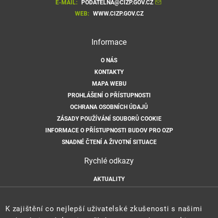
E-MAIL:
PODATELNA@CIZP.GOV.CZ
WEB:
WWW.CIZP.GOV.CZ
Informace
O NÁS
KONTAKTY
MAPA WEBU
PROHLÁŠENÍ O PŘÍSTUPNOSTI
OCHRANA OSOBNÍCH ÚDAJŮ
ZÁSADY POUŽÍVÁNÍ SOUBORŮ COOKIE
INFORMACE O PŘÍSTUPNOSTI BUDOV PRO OZP
SNADNÉ ČTENÍ A ŽIVOTNÍ SITUACE
Rychlé odkazy
AKTUALITY
ÚŘEDNÍ DESKA
HLÁŠENÍ HAVARIÍ
K zajištění co nejlepší uživatelské zkušenosti s našimi
E-PODATELNA