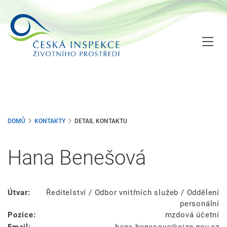
Přejít
k
hlavnímu
obsahu
DOMŮ
KONTAKTY
DETAIL KONTAKTU
Hana Benešová
Útvar:
Ředitelství / Odbor vnitřních služeb / Oddělení
personální
Pozice:
mzdová účetní
Email:
hana.benesova
cizp.gov.cz