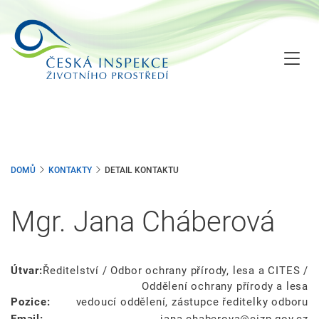
Přejít
k
hlavnímu
obsahu
DOMŮ
KONTAKTY
DETAIL KONTAKTU
Mgr. Jana Cháberová
Útvar:
Ředitelství / Odbor ochrany přírody, lesa a CITES /
Oddělení ochrany přírody a lesa
Pozice:
vedoucí oddělení, zástupce ředitelky odboru
Email:
jana.chaberova
cizp.gov.cz