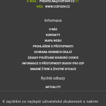
E-MAIL:
PODATELNA@CIZP.GOV.CZ
WEB:
WWW.CIZP.GOV.CZ
Informace
O NÁS
KONTAKTY
MAPA WEBU
PROHLÁŠENÍ O PŘÍSTUPNOSTI
OCHRANA OSOBNÍCH ÚDAJŮ
ZÁSADY POUŽÍVÁNÍ SOUBORŮ COOKIE
INFORMACE O PŘÍSTUPNOSTI BUDOV PRO OZP
SNADNÉ ČTENÍ A ŽIVOTNÍ SITUACE
Rychlé odkazy
AKTUALITY
ÚŘEDNÍ DESKA
HLÁŠENÍ HAVARIÍ
K zajištění co nejlepší uživatelské zkušenosti s našimi
E-PODATELNA