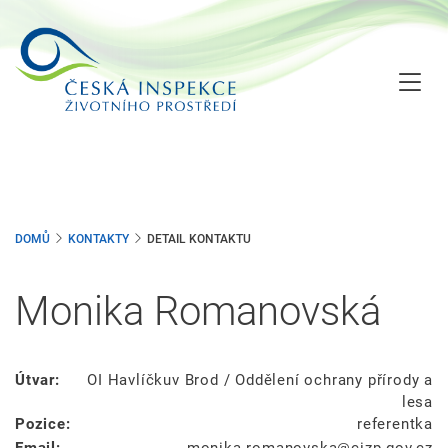
Přejít
k
hlavnímu
obsahu
DOMŮ
KONTAKTY
DETAIL KONTAKTU
Monika Romanovská
Útvar:
OI Havlíčkuv Brod / Oddělení ochrany přírody a
lesa
Pozice:
referentka
Email:
monika.romanovska
cizp.gov.cz