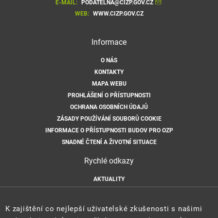
E-MAIL:
PODATELNA@CIZP.GOV.CZ
WEB:
WWW.CIZP.GOV.CZ
Informace
O NÁS
KONTAKTY
MAPA WEBU
PROHLÁŠENÍ O PŘÍSTUPNOSTI
OCHRANA OSOBNÍCH ÚDAJŮ
ZÁSADY POUŽÍVÁNÍ SOUBORŮ COOKIE
INFORMACE O PŘÍSTUPNOSTI BUDOV PRO OZP
SNADNÉ ČTENÍ A ŽIVOTNÍ SITUACE
Rychlé odkazy
AKTUALITY
ÚŘEDNÍ DESKA
HLÁŠENÍ HAVARIÍ
K zajištění co nejlepší uživatelské zkušenosti s našimi
E-PODATELNA