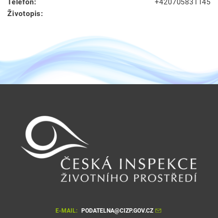
Telefon:
+420705831145
Životopis:
E-MAIL:
PODATELNA@CIZP.GOV.CZ