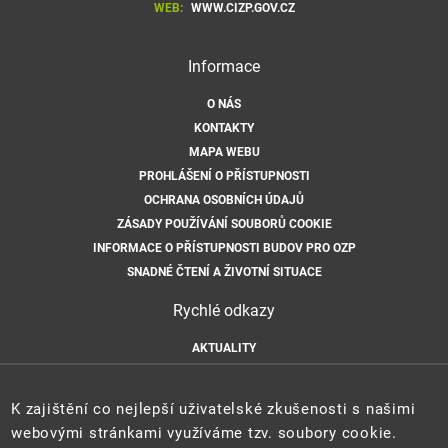
WEB:
WWW.CIZP.GOV.CZ
Informace
O NÁS
KONTAKTY
MAPA WEBU
PROHLÁŠENÍ O PŘÍSTUPNOSTI
OCHRANA OSOBNÍCH ÚDAJŮ
ZÁSADY POUŽÍVÁNÍ SOUBORŮ COOKIE
INFORMACE O PŘÍSTUPNOSTI BUDOV PRO OZP
SNADNÉ ČTENÍ A ŽIVOTNÍ SITUACE
Rychlé odkazy
AKTUALITY
ÚŘEDNÍ DESKA
HLÁŠENÍ HAVARIÍ
K zajištění co nejlepší uživatelské zkušenosti s našimi
E-PODATELNA
webovými stránkami využíváme tzv. soubory cookie.