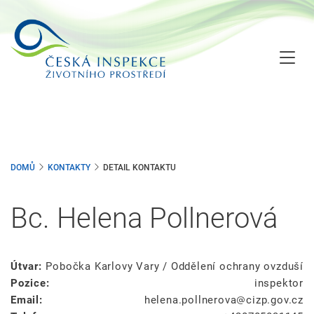
Přejít
k
hlavnímu
obsahu
DOMŮ
KONTAKTY
DETAIL KONTAKTU
Bc. Helena Pollnerová
Útvar:
Pobočka Karlovy Vary / Oddělení ochrany ovzduší
Pozice:
inspektor
Email:
helena.pollnerova
cizp.gov.cz