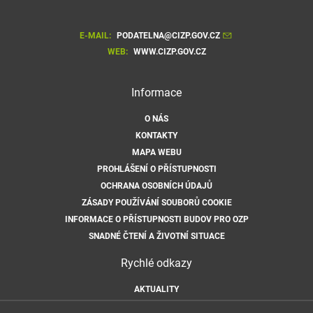
E-MAIL:
PODATELNA@CIZP.GOV.CZ
WEB:
WWW.CIZP.GOV.CZ
Informace
O NÁS
KONTAKTY
MAPA WEBU
PROHLÁŠENÍ O PŘÍSTUPNOSTI
OCHRANA OSOBNÍCH ÚDAJŮ
ZÁSADY POUŽÍVÁNÍ SOUBORŮ COOKIE
INFORMACE O PŘÍSTUPNOSTI BUDOV PRO OZP
SNADNÉ ČTENÍ A ŽIVOTNÍ SITUACE
Rychlé odkazy
AKTUALITY
ÚŘEDNÍ DESKA