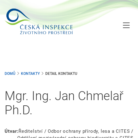
Přejít
k
hlavnímu
obsahu
DOMŮ
KONTAKTY
DETAIL KONTAKTU
Mgr. Ing. Jan Chmelař
Ph.D.
Útvar:
Ředitelství / Odbor ochrany přírody, lesa a CITES /
Oddělení mezinárodní ochrany biodiverzity a CITES