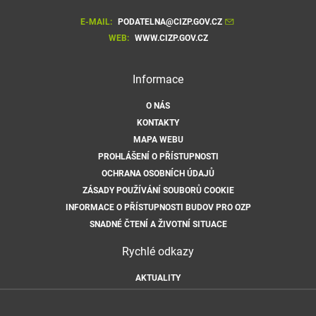
E-MAIL:
PODATELNA@CIZP.GOV.CZ
WEB:
WWW.CIZP.GOV.CZ
Informace
O NÁS
KONTAKTY
MAPA WEBU
PROHLÁŠENÍ O PŘÍSTUPNOSTI
OCHRANA OSOBNÍCH ÚDAJŮ
ZÁSADY POUŽÍVÁNÍ SOUBORŮ COOKIE
INFORMACE O PŘÍSTUPNOSTI BUDOV PRO OZP
SNADNÉ ČTENÍ A ŽIVOTNÍ SITUACE
Rychlé odkazy
AKTUALITY
ÚŘEDNÍ DESKA
HLÁŠENÍ HAVARIÍ