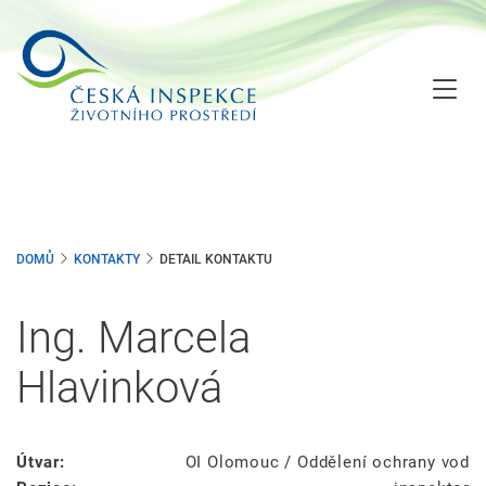
Přejít
k
hlavnímu
obsahu
DOMŮ
KONTAKTY
DETAIL KONTAKTU
Ing. Marcela
Hlavinková
Útvar:
OI Olomouc / Oddělení ochrany vod