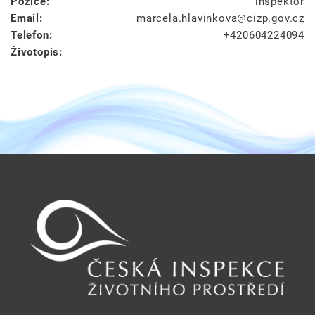
Pozice:
inspektor
Email:
marcela.hlavinkova
cizp.gov.cz
Telefon:
+420604224094
Životopis: