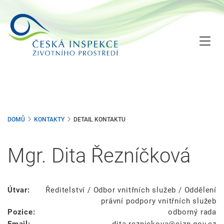
Přejít
k
hlavnímu
obsahu
DOMŮ
KONTAKTY
DETAIL KONTAKTU
Mgr. Dita Řezníčková
Útvar:
Ředitelství / Odbor vnitřních služeb / Oddělení
právní podpory vnitřních služeb
Pozice:
odborný rada
Email:
dita.reznickova
cizp.gov.cz