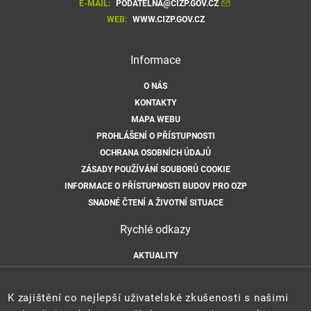
E-MAIL:
PODATELNA@CIZP.GOV.CZ
WEB:
WWW.CIZP.GOV.CZ
Informace
O NÁS
KONTAKTY
MAPA WEBU
PROHLÁŠENÍ O PŘÍSTUPNOSTI
OCHRANA OSOBNÍCH ÚDAJŮ
ZÁSADY POUŽÍVÁNÍ SOUBORŮ COOKIE
INFORMACE O PŘÍSTUPNOSTI BUDOV PRO OZP
SNADNÉ ČTENÍ A ŽIVOTNÍ SITUACE
Rychlé odkazy
AKTUALITY
ÚŘEDNÍ DESKA
HLÁŠENÍ HAVARIÍ
K zajištění co nejlepší uživatelské zkušenosti s našimi
E-PODATELNA