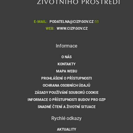
E-MAIL:
PODATELNA@CIZP.GOV.CZ
WEB:
WWW.CIZP.GOV.CZ
Informace
O NÁS
KONTAKTY
MAPA WEBU
PROHLÁŠENÍ O PŘÍSTUPNOSTI
OCHRANA OSOBNÍCH ÚDAJŮ
ZÁSADY POUŽÍVÁNÍ SOUBORŮ COOKIE
INFORMACE O PŘÍSTUPNOSTI BUDOV PRO OZP
SNADNÉ ČTENÍ A ŽIVOTNÍ SITUACE
Rychlé odkazy
AKTUALITY