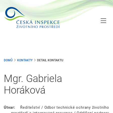
Přejít
k
hlavnímu
obsahu
DOMŮ
KONTAKTY
DETAIL KONTAKTU
Mgr. Gabriela
Horáková
Útvar:
Ředitelství / Odbor technické ochrany životního
prostředí a integrované prevence / Oddělení podpory