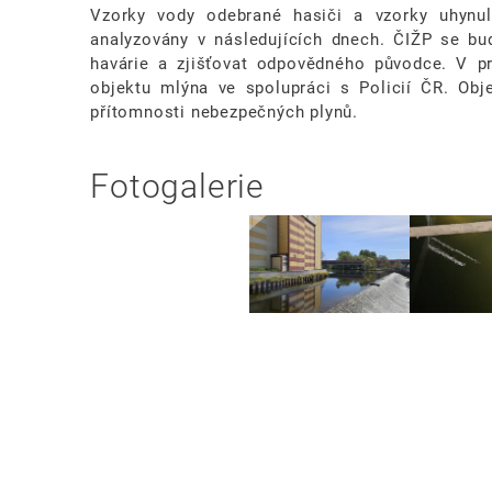
Vzorky vody odebrané hasiči a vzorky uhynu
analyzovány v následujících dnech. ČIŽP se bu
havárie a zjišťovat odpovědného původce. V p
objektu mlýna ve spolupráci s Policií ČR. Obj
přítomnosti nebezpečných plynů.
Fotogalerie