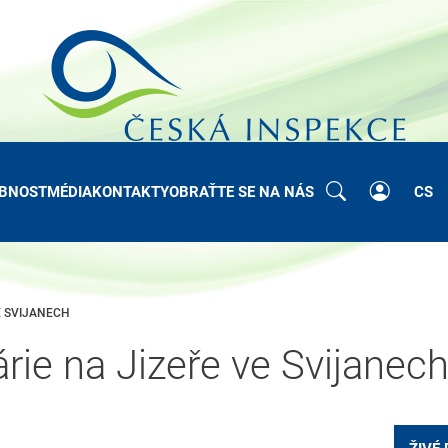
BNOST
MÉDIA
KONTAKTY
OBRAŤTE SE NA NÁS
CS
E SVIJANECH
rie na Jizeře ve Svijanec