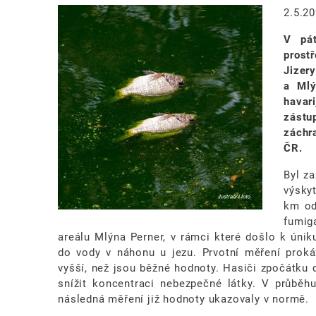
Image
2.5.2
V pát
prost
Jizer
a Mlý
havar
zástu
záchr
ČR.
Byl z
výsky
km od
fumig
areálu Mlýna Perner, v rámci které došlo k úni
do vody v náhonu u jezu. Prvotní měření proká
vyšší, než jsou běžné hodnoty. Hasiči zpočátku 
snížit koncentraci nebezpečné látky. V průběh
následná měření již hodnoty ukazovaly v normě.