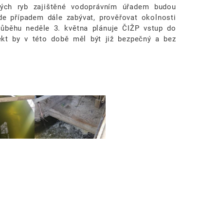
lých ryb zajištěné vodoprávním úřadem budou
de případem dále zabývat, prověřovat okolnosti
růběhu neděle 3. května plánuje ČIŽP vstup do
ekt by v této době měl být již bezpečný a bez