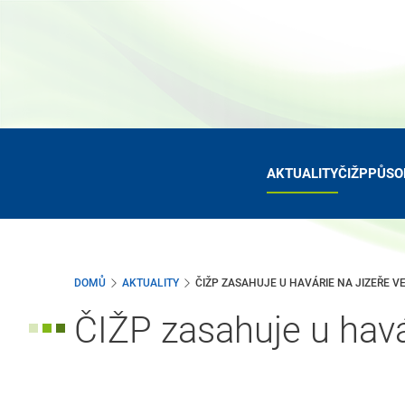
Přejít
k
hlavnímu
obsahu
AKTUALITY
ČIŽP
PŮSO
DOMŮ
AKTUALITY
ČIŽP ZASAHUJE U HAVÁRIE NA JIZEŘE V
ČIŽP zasahuje u havá