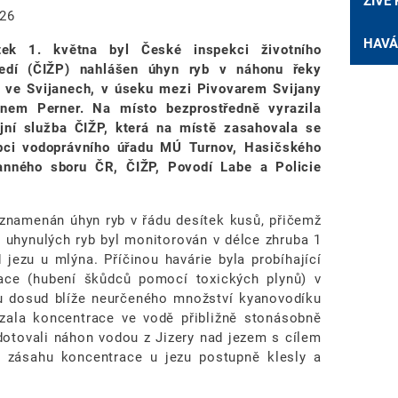
ŽIVÉ
026
HAVÁ
ek 1. května byl České inspekci životního
ředí (ČIŽP) nahlášen úhyn ryb v náhonu řeky
y ve Svijanech, v úseku mezi Pivovarem Svijany
nem Perner. Na místo bezprostředně vyrazila
ijní služba ČIŽP, která na místě zasahovala se
pci vodoprávního úřadu MÚ Turnov, Hasičského
anného sboru ČR, ČIŽP, Povodí Labe a Policie
aznamenán úhyn ryb v řádu desítek kusů, přičemž
t uhynulých ryb byl monitorován v délce zhruba 1
 jezu u mlýna. Příčinou havárie byla probíhající
ace (hubení škůdců pomocí toxických plynů) v
ku dosud blíže neurčeného množství kyanovodíku
zala koncentrace ve vodě přibližně stonásobně
dotovali náhon vodou z Jizery nad jezem s cílem
u zásahu koncentrace u jezu postupně klesly a