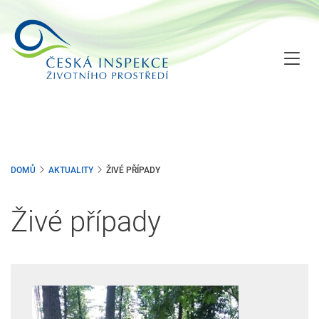
Přejít
k
hlavnímu
obsahu
DOMŮ
AKTUALITY
ŽIVÉ PŘÍPADY
Živé případy
Image