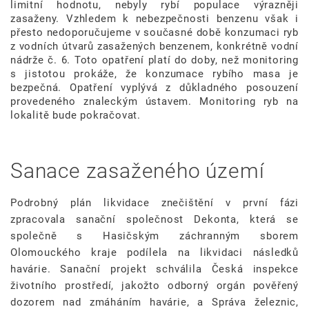
limitní hodnotu, nebyly rybí populace výrazněji
zasaženy. Vzhledem k nebezpečnosti benzenu však i
přesto nedoporučujeme v současné době konzumaci ryb
z vodních útvarů zasažených benzenem, konkrétně vodní
nádrže č. 6. Toto opatření platí do doby, než monitoring
s jistotou prokáže, že konzumace rybího masa je
bezpečná. Opatření vyplývá z důkladného posouzení
provedeného znaleckým ústavem. Monitoring ryb na
lokalitě bude pokračovat.
Sanace zasaženého území
Podrobný plán likvidace znečištění v první fázi
zpracovala sanační společnost Dekonta, která se
společně s Hasičským záchranným sborem
Olomouckého kraje podílela na likvidaci následků
havárie. Sanační projekt schválila Česká inspekce
životního prostředí, jakožto odborný orgán pověřený
dozorem nad zmáháním havárie, a Správa železnic,