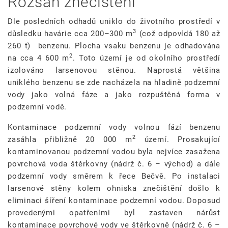
Rozsah znečištění
Dle posledních odhadů uniklo do životního prostředí v
3
důsledku havárie cca 200–300 m
(což odpovídá 180 až
260 t) benzenu. Plocha vsaku benzenu je odhadována
2
na cca 4 600 m
. Toto území je od okolního prostředí
izolováno larsenovou stěnou. Naprostá většina
uniklého benzenu se zde nacházela na hladině podzemní
vody jako volná fáze a jako rozpuštěná forma v
podzemní vodě.
Kontaminace podzemní vody volnou fází benzenu
2
zasáhla přibližně 20 000 m
území. Prosakující
kontaminovanou podzemní vodou byla nejvíce zasažena
povrchová voda štěrkovny (nádrž č. 6 – východ) a dále
podzemní vody směrem k řece Bečvě. Po instalaci
larsenové stěny kolem ohniska znečištění došlo k
eliminaci šíření kontaminace podzemní vodou. Doposud
provedenými opatřeními byl zastaven nárůst
kontaminace povrchové vody ve štěrkovně (nádrž č. 6 –