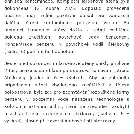
ohniska kontaminace. Kompletní larsenová stěna byla
dokončena 12. dubna 2025. Doposud provedená
opatření mají velmi pozitivní dopad pro zamezení
dalšího šíření kontaminace podzemní vodou. Po
instalaci larsenové stěny došlo k velmi rychlému
poklesu znečištění povrchové vody benzenem.
Koncentrace benzenu v povrchové vodě štěrkovny
(nádrž. 6) pod limitní hodnotou.
Ještě před dokončením larsenové stěny unikly přibližně
2 tuny benzenu do oblasti poloostrova na severní straně
štěrkovny (nádrž č. 6 – východ). Aby se zabránilo
případnému šíření zbytkového znečištění z tělesa
poloostrova, byla zde pro zachytávání rozpuštěné formy
benzenu v podzemní vodě nasazena technologie s
koloidním aktivním uhlím, která má znečištění zachytit
a zabránit jeho rozšíření do štěrkovny (nádrž č. 6 –
východ), hlavně při severní břehové linii štěrkovny.