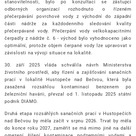
stanovitelnosti, bylo po konzultaci se zástupci
odborných organizací rozhodnuto o řízeném
přečerpávání povrchové vody z východní do západní
části nádrže za každodenního sledování kvality
přečerpávané vody. Přečerpání vody velkokapacitními
čerpadly z nádrže č. 6 - východ bylo vyhodnoceno jako
optimální, protože objem čerpané vody lze upravovat v
závislosti na vývoji situace na lokalitě.
30. září 2025 vláda schválila návrh Ministerstva
životního prostředí, aby řízení a zajišťování sanačních
prací v lokalitě Hustopeče nad Bečvou, která byla
zasažená rozsáhlou kontaminací benzenem po
železniční havárii, převzal od 1. listopadu 2025 státní
podnik DIAMO.
Druhá etapa rozsáhlých sanačních prací v Hustopečích
nad Bečvou by měla začít v srpnu 2026. Trvat by měla
do konce roku 2027, zaměřit se má mimo jiné na další
omezení šíření kontaminace podzemními vodami a