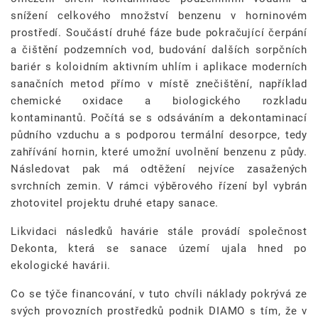
snížení celkového množství benzenu v horninovém
prostředí. Součástí druhé fáze bude pokračující čerpání
a čištění podzemních vod, budování dalších sorpčních
bariér s koloidním aktivním uhlím i aplikace moderních
sanačních metod přímo v místě znečištění, například
chemické oxidace a biologického rozkladu
kontaminantů. Počítá se s odsáváním a dekontaminací
půdního vzduchu a s podporou termální desorpce, tedy
zahřívání hornin, které umožní uvolnění benzenu z půdy.
Následovat pak má odtěžení nejvíce zasažených
svrchních zemin. V rámci výběrového řízení byl vybrán
zhotovitel projektu druhé etapy sanace.
Likvidaci následků havárie stále provádí společnost
Dekonta, která se sanace území ujala hned po
ekologické havárii.
Co se týče financování, v tuto chvíli náklady pokrývá ze
svých provozních prostředků podnik DIAMO s tím, že v