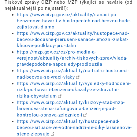
Tiskové zprávy ČIŽP nebo MŽP týkající se havárie (od
nejaktuálnější po nejstarší):
https://www.cizp.gov.cz/aktuality/sanaci-po-
benzenove-havarii-v-hustopecich-nad-becvou-bude-
zajistovat-diamo
https://www.cizp.gov.cz/aktuality/hustopece-nad-
becvou-docasne-preruseni-sanace-umozni-ziskat-
klicove-podklady-pro-dalsi
https://mzp.gov.cz/cz/pro-media-a-
verejnost/aktuality/archiv-tiskovych-zprav/vlada-
pravdepodobne-naposledy-prodlouzila
https://www.cizp.cz/aktuality/na-trat-u-hustopeci-
nad-becvou-se-vraci-vlaky
https://www.cizp.cz/aktuality/vysledky-hodnoceni-
rizik-po-havarii-benzenu-ukazaly-ze-zdravotni-
rizika-obyvatelum
https://www.cizp.cz/aktuality/krizovy-stab-mzp-
larsenova-stena-zafungovala-benzen-je-pod-
kontrolou-obnova-zeleznice-i
https://www.cizp.cz/aktuality/hustopece-nad-
becvou-situace-ve-vodni-nadrzi-se-diky-larssenove-
stene-zlepsuje