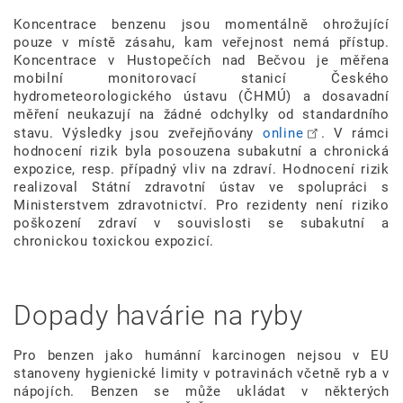
Koncentrace benzenu jsou momentálně ohrožující
pouze v místě zásahu, kam veřejnost nemá přístup.
Koncentrace v Hustopečích nad Bečvou je měřena
mobilní monitorovací stanicí Českého
hydrometeorologického ústavu (ČHMÚ) a dosavadní
měření neukazují na žádné odchylky od standardního
stavu. Výsledky jsou zveřejňovány
online
. V rámci
hodnocení rizik byla posouzena subakutní a chronická
expozice, resp. případný vliv na zdraví. Hodnocení rizik
realizoval Státní zdravotní ústav ve spolupráci s
Ministerstvem zdravotnictví. Pro rezidenty není riziko
poškození zdraví v souvislosti se subakutní a
chronickou toxickou expozicí.
Dopady havárie na ryby
Pro benzen jako humánní karcinogen nejsou v EU
stanoveny hygienické limity v potravinách včetně ryb a v
nápojích. Benzen se může ukládat v některých