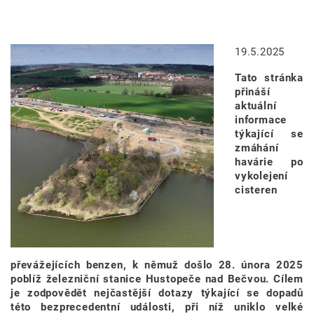
Image
19.5.2025
Tato stránka
přináší
aktuální
informace
týkající se
zmáhání
havárie po
vykolejení
cisteren
převážejících benzen, k němuž došlo 28. února 2025
poblíž železniční stanice Hustopeče nad Bečvou. Cílem
je zodpovědět nejčastější dotazy týkající se dopadů
této bezprecedentní události, při níž uniklo velké