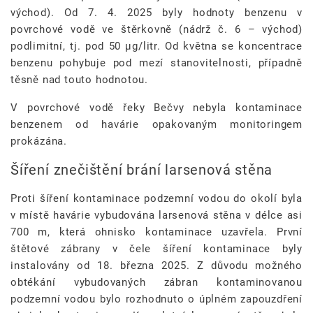
východ). Od 7. 4. 2025 byly hodnoty benzenu v
povrchové vodě ve štěrkovně (nádrž č. 6 – východ)
podlimitní, tj. pod 50 µg/litr. Od května se koncentrace
benzenu pohybuje pod mezí stanovitelnosti, případně
těsně nad touto hodnotou.
V povrchové vodě řeky Bečvy nebyla kontaminace
benzenem od havárie opakovaným monitoringem
prokázána.
Šíření znečištění brání larsenová stěna
Proti šíření kontaminace podzemní vodou do okolí byla
v místě havárie vybudována larsenová stěna v délce asi
700 m, která ohnisko kontaminace uzavřela. První
štětové zábrany v čele šíření kontaminace byly
instalovány od 18. března 2025. Z důvodu možného
obtékání vybudovaných zábran kontaminovanou
podzemní vodou bylo rozhodnuto o úplném zapouzdření