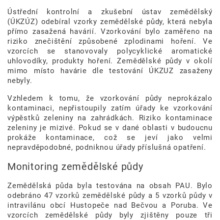
Ústřední kontrolní a zkušební ústav zemědělský
(ÚKZÚZ) odebíral vzorky zemědělské půdy, která nebyla
přímo zasažená havárií. Vzorkování bylo zaměřeno na
riziko znečištění způsobené zplodinami hoření. Ve
vzorcích se stanovovaly polycyklické aromatické
uhlovodíky, produkty hoření. Zemědělské půdy v okolí
mimo místo havárie dle testování ÚKZUZ zasaženy
nebyly.
Vzhledem k tomu, že vzorkování půdy neprokázalo
kontaminaci, nepřistoupily zatím úřady ke vzorkování
výpěstků zeleniny na zahrádkách. Riziko kontaminace
zeleniny je mizivé. Pokud se v dané oblasti v budoucnu
prokáže kontaminace, což se jeví jako velmi
nepravděpodobné, podniknou úřady příslušná opatření.
Monitoring zemědělské půdy
Zemědělská půda byla testována na obsah PAU. Bylo
odebráno 47 vzorků zemědělské půdy a 5 vzorků půdy v
intravilánu obcí Hustopeče nad Bečvou a Poruba. Ve
vzorcích zemědělské půdy byly zjištěny pouze tři