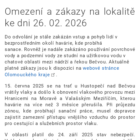
Omezení a zákazy na lokalitě
ke dni 26. 02. 2026
Do odvolání je stále zakázán vstup a pohyb lidí v
bezprostředním okolí havárie, kde probíhá
sanace. Rovněž je nadále zakázáno používání povrchové
vody a podzemní vody ze studní na užitkovou vodu v
chatové oblasti mezi nádrží a řekou Bečvou. Aktuálně
platné zákazy jsou k dispozici na
webové stránce
Olomouckého kraje
.
15. června 2025 se na trať u Hustopečí nad Bečvou
vrátily vlaky a došlo k obnovení vlakového provozu mezi
Hranicemi na Moravě a Valašským Meziříčím, kterou
havárie na více než 3 měsíce přerušila. Při průjezdu
zónou, kde probíhají sanační práce, musel dopravce
zajistit zamezení přístupu vnějšího vzduchu do prostor
pro cestující a služebních prostor vlaku.
V oblasti platil do 24. září 2025 stav nebezpečí.