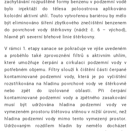
zachytávání rozpuštěné formy benzenu v podzemní vodě
bylo injektáží do tělesa poloostrova aplikováno
koloidní aktivní uhlí. Touto vytvořenou bariérou by mělo
být eliminováno šíření zbytkového znečištění benzenem
do povrchové vody štěrkovny (nádrž č. 6 – východ),
hlavně při severní břehové linie štěrkovny.
V rámci 1. etapy sanace se pokračuje ve výše uvedeném
a proběhlo také zprovoznění filtrů s aktivním uhlím,
které umožňuje čerpání a cirkulaci podzemní vody v
potřebném objemu. Filtry slouží k čištění části čerpané
kontaminované podzemní vody, která je po vyčištění
rozstřikována na hladinu povrchové vody ve štěrkovně
nebo zpět do izolované oblasti. Při čerpání
kontaminované podzemní vody a zpětného zasakování
musí být udržována hladina podzemní vody ve
vymezeném prostoru štětovou stěnou v nižší úrovni, než
hladina podzemní vody mimo tento vymezený prostor.
Udržovaným rozdílem hladin by nemělo docházet