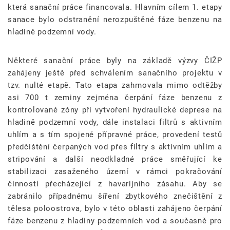
která sanační práce financovala. Hlavním cílem 1. etapy
sanace bylo odstranění nerozpuštěné fáze benzenu na
hladině podzemní vody.
Některé sanační práce byly na základě výzvy ČIŽP
zahájeny ještě před schválením sanačního projektu v
tzv. nulté etapě. Tato etapa zahrnovala mimo odtěžby
asi 700 t zeminy zejména čerpání fáze benzenu z
kontrolované zóny při vytvoření hydraulické deprese na
hladině podzemní vody, dále instalaci filtrů s aktivním
uhlím a s tím spojené přípravné práce, provedení testů
předčištění čerpaných vod přes filtry s aktivním uhlím a
stripování a další neodkladné práce směřující ke
stabilizaci zasaženého území v rámci pokračování
činností přecházející z havarijního zásahu. Aby se
zabránilo případnému šíření zbytkového znečištění z
tělesa poloostrova, bylo v této oblasti zahájeno čerpání
fáze benzenu z hladiny podzemních vod a současně pro