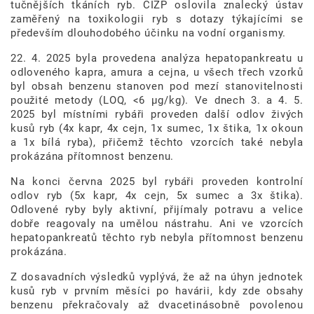
tučnějších tkáních ryb. ČIŽP oslovila znalecký ústav
zaměřený na toxikologii ryb s dotazy týkajícími se
především dlouhodobého účinku na vodní organismy.
22. 4. 2025 byla provedena analýza hepatopankreatu u
odloveného kapra, amura a cejna, u všech třech vzorků
byl obsah benzenu stanoven pod mezí stanovitelnosti
použité metody (LOQ, <6 μg/kg). Ve dnech 3. a 4. 5.
2025 byl místními rybáři proveden další odlov živých
kusů ryb (4x kapr, 4x cejn, 1x sumec, 1x štika, 1x okoun
a 1x bílá ryba), přičemž těchto vzorcích také nebyla
prokázána přítomnost benzenu.
Na konci června 2025 byl rybáři proveden kontrolní
odlov ryb (5x kapr, 4x cejn, 5x sumec a 3x štika).
Odlovené ryby byly aktivní, přijímaly potravu a velice
dobře reagovaly na umělou nástrahu. Ani ve vzorcích
hepatopankreatů těchto ryb nebyla přítomnost benzenu
prokázána.
Z dosavadních výsledků vyplývá, že až na úhyn jednotek
kusů ryb v prvním měsíci po havárii, kdy zde obsahy
benzenu překračovaly až dvacetinásobně povolenou