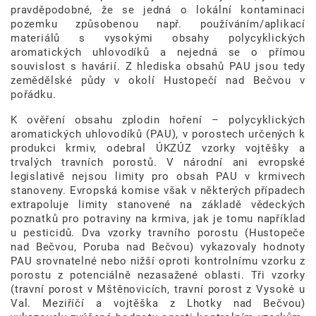
pravděpodobné, že se jedná o lokální kontaminaci
pozemku způsobenou např. používáním/aplikací
materiálů s vysokými obsahy polycyklických
aromatických uhlovodíků a nejedná se o přímou
souvislost s havárií. Z hlediska obsahů PAU jsou tedy
zemědělské půdy v okolí Hustopečí nad Bečvou v
pořádku.
K ověření obsahu zplodin hoření – polycyklických
aromatických uhlovodíků (PAU), v porostech určených k
produkci krmiv, odebral ÚKZÚZ vzorky vojtěšky a
trvalých travních porostů. V národní ani evropské
legislativě nejsou limity pro obsah PAU v krmivech
stanoveny. Evropská komise však v některých případech
extrapoluje limity stanovené na základě vědeckých
poznatků pro potraviny na krmiva, jak je tomu například
u pesticidů. Dva vzorky travního porostu (Hustopeče
nad Bečvou, Poruba nad Bečvou) vykazovaly hodnoty
PAU srovnatelné nebo nižší oproti kontrolnímu vzorku z
porostu z potenciálně nezasažené oblasti. Tři vzorky
(travní porost v Mštěnovicích, travní porost z Vysoké u
Val. Meziříčí a vojtěška z Lhotky nad Bečvou)