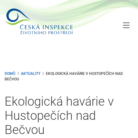
Přejít
k
hlavnímu
obsahu
DOMŮ
AKTUALITY
EKOLOGICKÁ HAVÁRIE V HUSTOPEČÍCH NAD
BEČVOU
Ekologická havárie v
Hustopečích nad
Bečvou