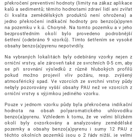
překročení preventivní hodnoty (limity na zákaz aplikace
kalů a sedimentů; těmito hodnotami zdraví lidí ani zvířat
či kvalita zemědělských produktů není ohrožena) a
jedno překročení indikační hodnoty pro benzo(a)pyren
na pozemku v k.ú. Choryně. Na tomto pozemku a v jeho
bezprostředním okolí bylo provedeno podrobnější
šetření (odebráno 9 vzorků). Tímto šetřením se vysoké
obsahy benzo(a)pyrenu nepotvrdily.
Na vybraných lokalitách byly odebírány vzorky nejen z
orniční vrstvy, ale zároveň také ze svrchních 0-5 cm, aby
se při srovnání výsledků z různě hlubokých profilů
pokud možno projevil vliv požáru, resp. zvýšený
atmosférický spad. Ve vzorcích ze svrchní vrstvy půdy
nebyly pozorovány vyšší obsahy PAU než ve vzorcích z
orniční vrstvy s výjimkou jediného vzorku.
Pouze v jednom vzorku půdy byla překročena indikační
hodnota na obsah polyaromatického uhlovodíku
benzo(a)pyrenu. Vzhledem k tomu, že ve velmi blízkém
okolí byly ovzorkovány a analyzovány zemědělské
pozemky a obsahy benzo(a)pyrenu i sumy 12 PAU z
těchto okolních pozemků jsou o 2 řády nižší, je velmi