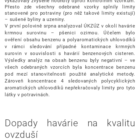
vykazovaly zvýšené hodnoty oproti kontrolním vzorkům.
Přesto zde všechny odebrané vzorky splnily limity
stanovené pro potraviny (pro něž takové limity existují)
– sušené byliny a uzeniny.
V první polovině srpna analyzoval ÚKZÚZ v okolí havárie
krmnou surovinu – pšenici ozimou. Účelem bylo
ověření obsahu benzenu a polyaromatických uhlovodíků
v rámci sledování případné kontaminace krmných
surovin v souvislosti s havárií benzenových cisteren.
Výsledky analýz na obsah benzenu byly negativní – ve
všech odebraných vzorcích byla koncentrace benzenu
pod mezí stanovitelnosti použité analytické metody.
Zároveň koncentrace 4 sledovaných polycyklických
aromatických uhlovodíků nepřekračovaly limity pro tyto
látky v potravinách.
Dopady havárie na kvalitu
ovzduší