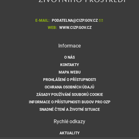
E-MAIL:
PODATELNA@CIZP.GOV.CZ
WEB:
WWW.CIZP.GOV.CZ
Informace
O NÁS
KONTAKTY
MAPA WEBU
PROHLÁŠENÍ O PŘÍSTUPNOSTI
OCHRANA OSOBNÍCH ÚDAJŮ
ZÁSADY POUŽÍVÁNÍ SOUBORŮ COOKIE
INFORMACE O PŘÍSTUPNOSTI BUDOV PRO OZP
SNADNÉ ČTENÍ A ŽIVOTNÍ SITUACE
Rychlé odkazy
AKTUALITY