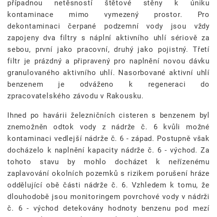
případnou netěsností štětové stěny k úniku
kontaminace mimo vymezený prostor. Pro
dekontaminaci čerpané podzemní vody jsou vždy
zapojeny dva filtry s náplní aktivního uhlí sériově za
sebou, první jako pracovní, druhý jako pojistný. Třetí
filtr je prázdný a připravený pro naplnění novou dávku
granulovaného aktivního uhlí. Nasorbované aktivní uhlí
benzenem je odváženo k regeneraci do
zpracovatelského závodu v Rakousku.
Ihned po havárii železničních cisteren s benzenem byl
znemožněn odtok vody z nádrže č. 6 kvůli možné
kontaminaci vedlejší nádrže č. 6 - západ. Postupně však
docházelo k naplnění kapacity nádrže č. 6 - východ. Za
tohoto stavu by mohlo docházet k neřízenému
zaplavování okolních pozemků s rizikem porušení hráze
oddělující obě části nádrže č. 6. Vzhledem k tomu, že
dlouhodobě jsou monitoringem povrchové vody v nádrži
č. 6 - východ detekovány hodnoty benzenu pod mezí