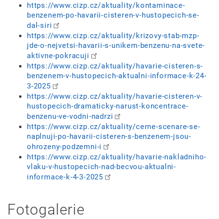
https://www.cizp.cz/aktuality/kontaminace-
benzenem-po-havarii-cisteren-v-hustopecich-se-
dal-siri
https://www.cizp.cz/aktuality/krizovy-stab-mzp-
jde-o-nejvetsi-havarii-s-unikem-benzenu-na-svete-
aktivne-pokracuji
https://www.cizp.cz/aktuality/havarie-cisteren-s-
benzenem-v-hustopecich-aktualni-informace-k-24-
3-2025
https://www.cizp.cz/aktuality/havarie-cisteren-v-
hustopecich-dramaticky-narust-koncentrace-
benzenu-ve-vodni-nadrzi
https://www.cizp.cz/aktuality/cerne-scenare-se-
naplnuji-po-havarii-cisteren-s-benzenem-jsou-
ohrozeny-podzemni-i
https://www.cizp.cz/aktuality/havarie-nakladniho-
vlaku-v-hustopecich-nad-becvou-aktualni-
informace-k-4-3-2025
Fotogalerie