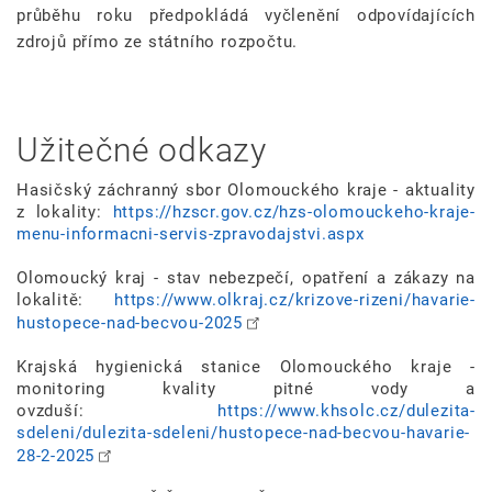
průběhu roku předpokládá vyčlenění odpovídajících
zdrojů přímo ze státního rozpočtu.
Užitečné odkazy
Hasičský záchranný sbor Olomouckého kraje - aktuality
z lokality:
https://hzscr.gov.cz/hzs-olomouckeho-kraje-
menu-informacni-servis-zpravodajstvi.aspx
Olomoucký kraj - stav nebezpečí, opatření a zákazy na
lokalitě:
https://www.olkraj.cz/krizove-rizeni/havarie-
hustopece-nad-becvou-2025
Krajská hygienická stanice Olomouckého kraje -
monitoring kvality pitné vody a
ovzduší:
https://www.khsolc.cz/dulezita-
sdeleni/dulezita-sdeleni/hustopece-nad-becvou-havarie-
28-2-2025