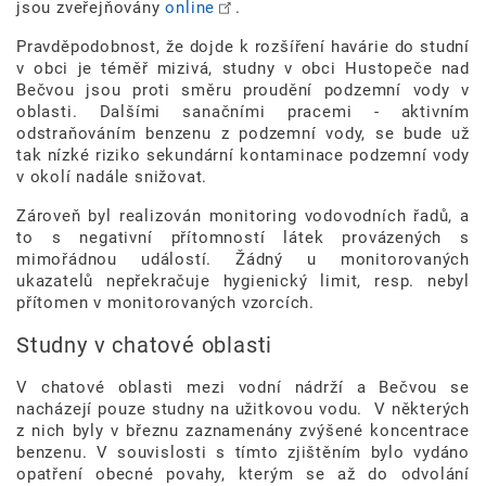
jsou zveřejňovány
online
.
Pravděpodobnost, že dojde k rozšíření havárie do studní
v obci je téměř mizivá, studny v obci Hustopeče nad
Bečvou jsou proti směru proudění podzemní vody v
oblasti. Dalšími sanačními pracemi - aktivním
odstraňováním benzenu z podzemní vody, se bude už
tak nízké riziko sekundární kontaminace podzemní vody
v okolí nadále snižovat.
Zároveň byl realizován monitoring vodovodních řadů, a
to s negativní přítomností látek provázených s
mimořádnou událostí. Žádný u monitorovaných
ukazatelů nepřekračuje hygienický limit, resp. nebyl
přítomen v monitorovaných vzorcích.
Studny v chatové oblasti
V chatové oblasti mezi vodní nádrží a Bečvou se
nacházejí pouze studny na užitkovou vodu. V některých
z nich byly v březnu zaznamenány zvýšené koncentrace
benzenu. V souvislosti s tímto zjištěním bylo vydáno
opatření obecné povahy, kterým se až do odvolání