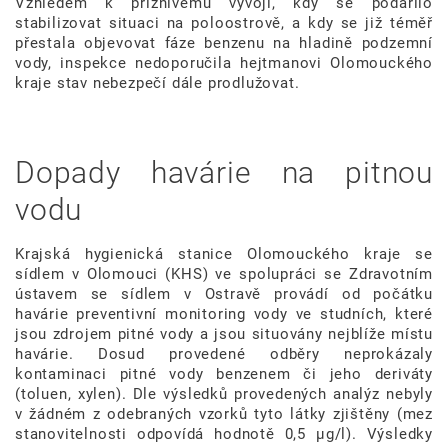
Vzhledem k příznivému vývoji, kdy se podařilo
stabilizovat situaci na poloostrově, a kdy se již téměř
přestala objevovat fáze benzenu na hladině podzemní
vody, inspekce nedoporučila hejtmanovi Olomouckého
kraje stav nebezpečí dále prodlužovat.
Dopady havárie na pitnou
vodu
Krajská hygienická stanice Olomouckého kraje se
sídlem v Olomouci (KHS) ve spolupráci se Zdravotním
ústavem se sídlem v Ostravě provádí od počátku
havárie preventivní monitoring vody ve studních, které
jsou zdrojem pitné vody a jsou situovány nejblíže místu
havárie. Dosud provedené odběry neprokázaly
kontaminaci pitné vody benzenem či jeho deriváty
(toluen, xylen). Dle výsledků provedených analýz nebyly
v žádném z odebraných vzorků tyto látky zjištěny (mez
stanovitelnosti odpovídá hodnotě 0,5 μg/l).
Výsledky