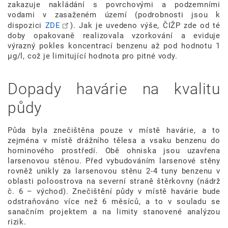
zakazuje nakládání s povrchovými a podzemními
vodami v zasaženém území (podrobnosti jsou k
dispozici
ZDE
). Jak je uvedeno výše, ČIŽP zde od té
doby opakovaně realizovala vzorkování a eviduje
výrazný pokles koncentrací benzenu až pod hodnotu 1
µg/l, což je limitující hodnota pro pitné vody.
Dopady havárie na kvalitu
půdy
Půda byla znečištěna pouze v místě havárie, a to
zejména v místě drážního tělesa a vsaku benzenu do
horninového prostředí. Obě ohniska jsou uzavřena
larsenovou stěnou. Před vybudováním larsenové stěny
rovněž unikly za larsenovou stěnu 2-4 tuny benzenu v
oblasti poloostrova na severní straně štěrkovny (nádrž
č. 6 – východ). Znečištění půdy v místě havárie bude
odstraňováno více než 6 měsíců, a to v souladu se
sanačním projektem a na limity stanovené analýzou
rizik.