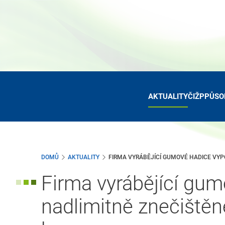
Přejít
k
hlavnímu
obsahu
AKTUALITY
ČIŽP
PŮSO
DOMŮ
AKTUALITY
FIRMA VYRÁBĚJÍCÍ GUMOVÉ HADICE VYPO
Firma vyrábějící gum
nadlimitně znečištěn