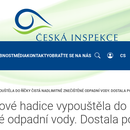
BNOST
MÉDIA
KONTAKTY
OBRAŤTE SE NA NÁS
CS
UŠTĚLA DO ŘÍČKY ČISTÁ NADLIMITNĚ ZNEČIŠTĚNÉ ODPADNÍ VODY. DOSTALA P
ové hadice vypouštěla do 
é odpadní vody. Dostala p