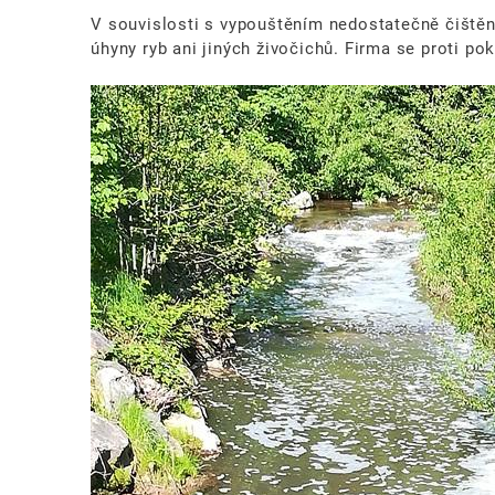
V souvislosti s vypouštěním nedostatečně čiště
úhyny ryb ani jiných živočichů. Firma se proti po