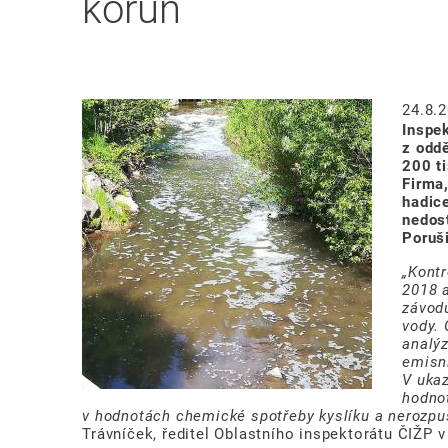
korun
Image
24.8.
Inspek
z oddě
200 t
Firma
hadic
nedos
Poruši
„Kontr
2018 a
závodu
vody. 
analýz
emisn
V ukaz
hodno
v hodnotách chemické spotřeby kyslíku a nerozpu
Trávníček, ředitel Oblastního inspektorátu ČIŽP v