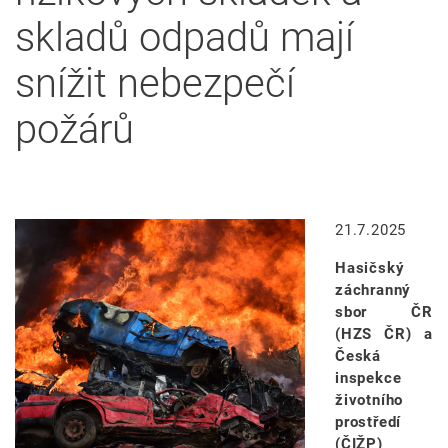
skladů odpadů mají
snížit nebezpečí
požárů
Image
21.7.2025
Hasičský
záchranný
sbor ČR
(HZS ČR) a
Česká
inspekce
životního
prostředí
(ČIŽP)