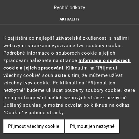
Rychlé odkazy
AKTUALITY
ÚŘEDNÍ DESKA
HLÁŠENÍ HAVARIÍ
K zajištění co nejlepší uživatelské zkušenosti s našimi
E-PODATELNA
webovými stránkami využíváme tzv. soubory cookie.
Podrobné informace o souborech cookie a jejich
zpracování naleznete na stránce
Informace o souborech
cookie a jejich zpracování
. Kliknutím na "Přijmout
všechny cookie" souhlasíte s tím, že můžeme užívat
všechny typy cookie. Po kliknutí na "Přijmout jen
nezbytné" budeme ukládat pouze ty soubory cookie, které
jsou pro fungování našich webových stránek nezbytné.
Udělený souhlas je možné odvolat po kliknutí na odkaz
2021 ©
Ministerstvo životního prostředí
• Informace jsou poskytovány v
"Cookie" v patičce stránky.
souladu se zákonem č. 106/1999 Sb., o svobodném přístupu k informacím.
Přijmout všechny cookie
Přijmout jen nezbytné
Cookie