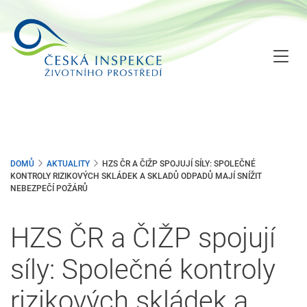
Přejít
k
hlavnímu
obsahu
DOMŮ
AKTUALITY
HZS ČR A ČIŽP SPOJUJÍ SÍLY: SPOLEČNÉ
KONTROLY RIZIKOVÝCH SKLÁDEK A SKLADŮ ODPADŮ MAJÍ SNÍŽIT
NEBEZPEČÍ POŽÁRŮ
HZS ČR a ČIŽP spojují
síly: Společné kontroly
rizikových skládek a