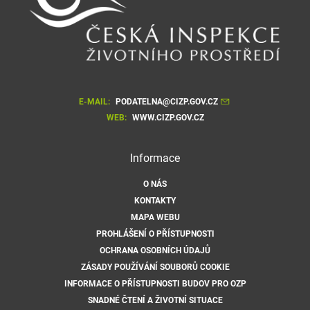
E-MAIL:
PODATELNA@CIZP.GOV.CZ
WEB:
WWW.CIZP.GOV.CZ
Informace
O NÁS
KONTAKTY
MAPA WEBU
PROHLÁŠENÍ O PŘÍSTUPNOSTI
OCHRANA OSOBNÍCH ÚDAJŮ
ZÁSADY POUŽÍVÁNÍ SOUBORŮ COOKIE
INFORMACE O PŘÍSTUPNOSTI BUDOV PRO OZP
SNADNÉ ČTENÍ A ŽIVOTNÍ SITUACE