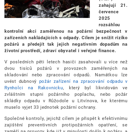
zahajují 21.
července
2025
rozsáhlou
kontrolní akci zaměřenou na požární bezpečnost v
zařízeních nakládajících s odpady. Cílem je snížit riziko
požárů a předejít tak jejich negativním dopadům na
životní prostředí, zdraví obyvatel i veřejné finance.
V posledních pěti letech hasiči zasahovali u více než
dvou tisíců požárů v provozech zaměřených na
skladování nebo zpracování odpadů. Namátkou lze
uvést dubnový
požár zařízení na zpracování odpadu v
Rynholci na Rakovnicku
, který byl likvidován ve
zvláštním stupni požárního poplachu, nebo požár
skládky odpadu v Růžodole u Litvínova, ke kterému
muselo vyjet 33 jednotek požární ochrany.
Společné kontroly, jejichž cílem je přispět k efektivnímu
zajištění preventivních protipožárních opatření, se
zaměří na provozy, kde již v minulosti došlo k požáru, a