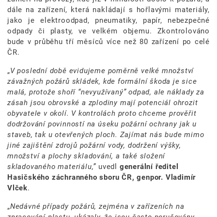
dále na zařízení, která nakládají s hořlavými materiály,
jako je elektroodpad, pneumatiky, papír, nebezpečné
odpady či plasty, ve velkém objemu. Zkontrolováno
bude v průběhu tří měsíců více než 80 zařízení po celé
ČR.
„
V poslední době evidujeme poměrně velké množství
závažných požárů skládek, kde formální škoda je sice
malá, protože shoří “nevyužívaný” odpad, ale náklady za
zásah jsou obrovské a zplodiny mají potenciál ohrozit
obyvatele v okolí. V kontrolách proto chceme prověřit
dodržování povinností na úseku požární ochrany jak u
staveb, tak u otevřených ploch. Zajímat nás bude mimo
jiné zajištění zdrojů požární vody, dodržení výšky,
množství a plochy skladování, a také složení
skladovaného materiálu,”
uvedl
generální ředitel
Hasičského záchranného sboru ČR, genpor. Vladimír
Vlček
.
„
Nedávné případy požárů, zejména v zařízeních na
zpracování plastu, ukázaly, že jsou často porušovány