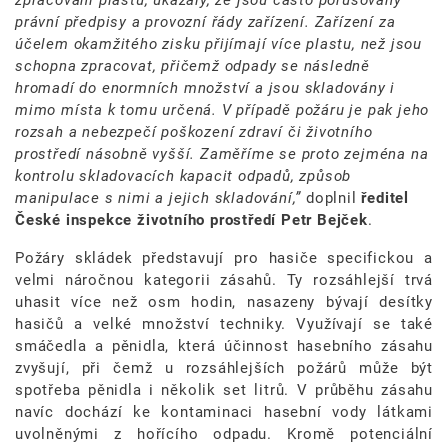
právní předpisy a provozní řády zařízení. Zařízení za
účelem okamžitého zisku přijímají více plastu, než jsou
schopna zpracovat, přičemž odpady se následně
hromadí do enormních množství a jsou skladovány i
mimo místa k tomu určená. V případě požáru je pak jeho
rozsah a nebezpečí poškození zdraví či životního
prostředí násobně vyšší. Zaměříme se proto zejména na
kontrolu skladovacích kapacit odpadů, způsob
manipulace s nimi a jejich skladování,”
doplnil
ředitel
České inspekce životního prostředí Petr Bejček
.
Požáry skládek představují pro hasiče specifickou a
velmi náročnou kategorii zásahů. Ty rozsáhlejší trvá
uhasit více než osm hodin, nasazeny bývají desítky
hasičů a velké množství techniky. Využívají se také
smáčedla a pěnidla, která účinnost hasebního zásahu
zvyšují, při čemž u rozsáhlejších požárů může být
spotřeba pěnidla i několik set litrů. V průběhu zásahu
navíc dochází ke kontaminaci hasební vody látkami
uvolněnými z hořícího odpadu. Kromě potenciální