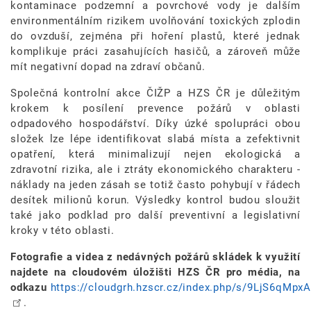
kontaminace podzemní a povrchové vody je dalším
environmentálním rizikem uvolňování toxických zplodin
do ovzduší, zejména při hoření plastů, které jednak
komplikuje práci zasahujících hasičů, a zároveň může
mít negativní dopad na zdraví občanů.
Společná kontrolní akce ČIŽP a HZS ČR je důležitým
krokem k posílení prevence požárů v oblasti
odpadového hospodářství. Díky úzké spolupráci obou
složek lze lépe identifikovat slabá místa a zefektivnit
opatření, která minimalizují nejen ekologická a
zdravotní rizika, ale i ztráty ekonomického charakteru -
náklady na jeden zásah se totiž často pohybují v řádech
desítek milionů korun. Výsledky kontrol budou sloužit
také jako podklad pro další preventivní a legislativní
kroky v této oblasti.
Fotografie a videa z nedávných požárů skládek k využití
najdete na cloudovém úložišti HZS ČR pro média, na
odkazu
https://cloudgrh.hzscr.cz/index.php/s/9LjS6qMpx
.