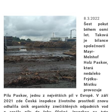
Image
8.3.2022
Šest pokut
během osmi
let. Taková
je bilance
společnosti
Mayr-
Melnhof
Holz Paskov,
která
nedaleko
Frýdku-
Místku
provozuje
Pilu Paskov, jednu z největších pil v Evropě. V září
2021 zde Česká inspekce životního prostředí znovu
odhalila únik organicky znečištěných odpadních vod
z areálu pily do řeky Olešná. Inspekce za tuto