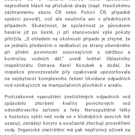
neprodleně hlásit na příslušné úřady (např. Hasičskému
záchrannému sboru ČR nebo Policii ČR, případně
správci povodí), což ale neučinila ani v předchozích
případech. Skutečnost, že společnost je původcem
havárie již po šesté, jí při stanovování výše pokuty
přitížila. „S ohledem na okolnosti případu je zřejmé, že
se jednalo především o nedbalost ze strany obviněného
při plnění povinností souvisejících s údržbou a
kontrolou vodních děl,“ uvedl ředitel Oblastního
inspektorátu Ostrava Karel Kozubek a dodal, že
inspekce provozovatele pily opakovaně upozorňovala
na nezbytnost komplexního řešení likvidace odpadních
vod vznikajících na manipulačních plochách v areálu.
Protizákonné vypouštění znečištěných odpadních vod
způsobilo zhoršení kvality povrchových vod
odvodňovacího zařízení a řeky. Nerozpuštěné látky
s hustotou vyšší než voda se v klidnějších úsecích řek
usazují, zanášejí koryto a současně zhoršují prosvětlení
vody. Organické znečištění má pak nepříznivý účinek na