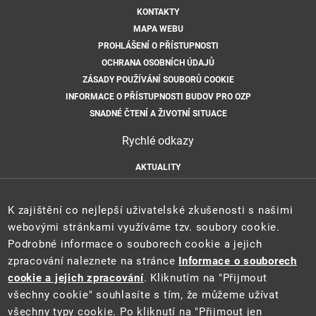
KONTAKTY
MAPA WEBU
PROHLÁŠENÍ O PŘÍSTUPNOSTI
OCHRANA OSOBNÍCH ÚDAJŮ
ZÁSADY POUŽÍVÁNÍ SOUBORŮ COOKIE
INFORMACE O PŘÍSTUPNOSTI BUDOV PRO OZP
SNADNÉ ČTENÍ A ŽIVOTNÍ SITUACE
Rychlé odkazy
AKTUALITY
ÚŘEDNÍ DESKA
HLÁŠENÍ HAVARIÍ
K zajištění co nejlepší uživatelské zkušenosti s našimi
E-PODATELNA
webovými stránkami využíváme tzv. soubory cookie.
Podrobné informace o souborech cookie a jejich
zpracování naleznete na stránce
Informace o souborech
cookie a jejich zpracování
. Kliknutím na "Přijmout
všechny cookie" souhlasíte s tím, že můžeme užívat
všechny typy cookie. Po kliknutí na "Přijmout jen