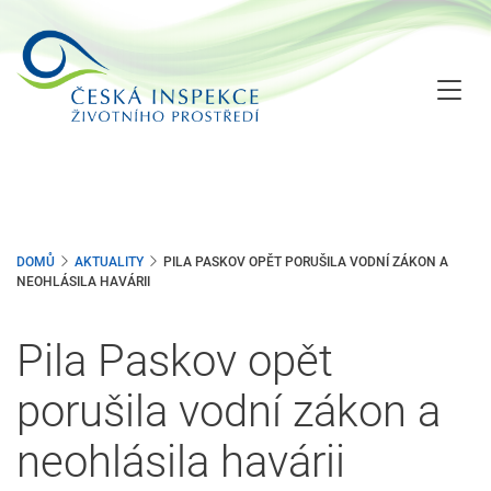
Přejít
k
hlavnímu
obsahu
DOMŮ
AKTUALITY
PILA PASKOV OPĚT PORUŠILA VODNÍ ZÁKON A
NEOHLÁSILA HAVÁRII
Pila Paskov opět
porušila vodní zákon a
neohlásila havárii