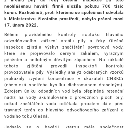
neohlášenou havárii firmě uložila pokutu 700 tisíc
korun. Rozhodnutí, proti kterému se společnost odvolala
k Ministerstvu životního prostředí, nabylo právní moci
17. února 2022.
Během pravidelného kontroly soutoku hlavního
odvodňovacího zařízení areálu pily a řeky Olešná
inspekce zjistila výskyt znečištění povrchové vody,
které se projevovalo černým zákalem, výrazným
pěněním a hnilobným dřevitým zápachem. Na základě
tohoto zjištění provedli inspektoři kontrolu
provozovatele pily. Výsledky analýz odebraných vzorků
prokázaly zvýšení koncentrace v ukazateli CHSKCr
(chemická spotřeba kyslíku dichromanem draselným).
Zdrojem úniku odpadních vod byla přeplněná retenční
nádrž na vody akumulované z provozních ploch pily,
odkud znečištěná voda odtékala proudem dále přes
travnatý terén do hlavního odvodňovacího zařízení a
vodního toku Olešná.
Jednalo se o havárii, kterou měla společnost