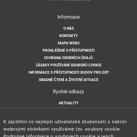
Informace
O NÁS
KONTAKTY
MAPA WEBU
PROHLÁŠENÍ O PŘÍSTUPNOSTI
OCHRANA OSOBNÍCH ÚDAJŮ
ZÁSADY POUŽÍVÁNÍ SOUBORŮ COOKIE
INFORMACE O PŘÍSTUPNOSTI BUDOV PRO OZP
SNADNÉ ČTENÍ A ŽIVOTNÍ SITUACE
Rychlé odkazy
AKTUALITY
ÚŘEDNÍ DESKA
HLÁŠENÍ HAVARIÍ
K zajištění co nejlepší uživatelské zkušenosti s našimi
E-PODATELNA
webovými stránkami využíváme tzv. soubory cookie.
Podrobné informace o souborech cookie a jejich