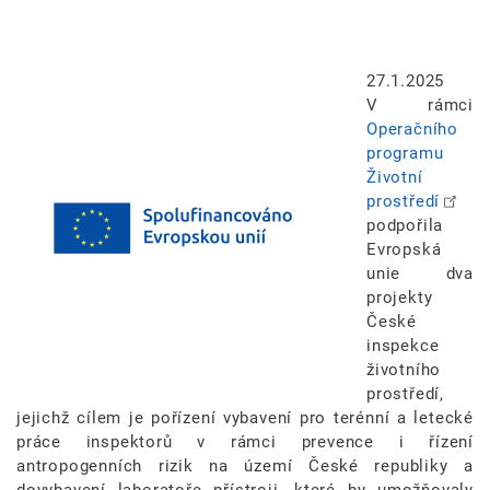
Image
27.1.2025
V rámci
Operačního
programu
Životní
prostředí
podpořila
Evropská
unie dva
projekty
České
inspekce
životního
prostředí,
jejichž cílem je pořízení vybavení pro terénní a letecké
práce inspektorů v rámci prevence i řízení
antropogenních rizik na území České republiky a
dovybavení laboratoře přístroji, které by umožňovaly