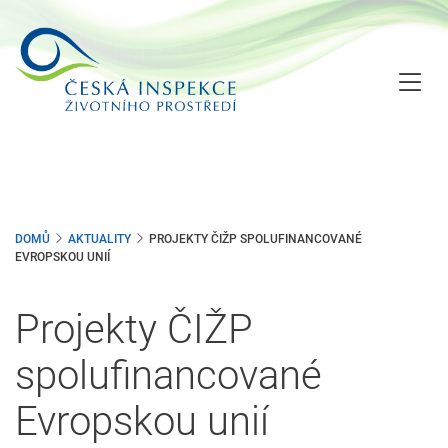
Přejít
k
hlavnímu
obsahu
DOMŮ
AKTUALITY
PROJEKTY ČIŽP SPOLUFINANCOVANÉ
EVROPSKOU UNIÍ
Projekty ČIŽP
spolufinancované
Evropskou unií