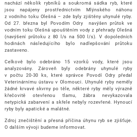
nachází několik rybníků a soukromá sádka ryb, které
jsou napájeny prostřednictvím Mlýnského náhonu
z vodního toku Olešná – zde byly zjištěny uhynulé ryby.
Od 27. března byl Povodím Odry navýšen průtok ve
vodním toku Olešná upouštěním vody z přehrady Olešná
(navýšení průtoku z 80 l/s na 500 l/s). V dopoledních
hodinách následujícího bylo nadlepšování průtoku
zastaveno.
Celkově bylo odebráno 15 vzorků vody, které jsou
analyzovány. Zároveň byly odebrány uhynulé ryby
v počtu 20-30 ks, které správce Povodí Odry předal
Veterinárnímu ústavu v Olomouci. Uhynulé ryby neměly
žádné krvavé skvrny po těle, některé ryby měly výrazně
křečovitě otevřenou tlamu, žábra nevykazovala
netypická zabarvení a skřele nebyly rozevřené. Hynoucí
ryby byly apatické a malátné.
Zdroj znečištění a přesná příčina úhynu ryb se zjišťuje.
O dalším vývoji budeme informovat.