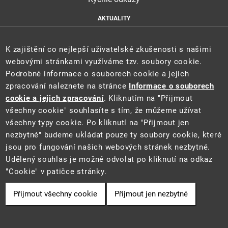
AKTUALITY
ÚŘEDNÍ DESKA
HLÁŠENÍ HAVARIÍ
K zajištění co nejlepší uživatelské zkušenosti s našimi
E-PODATELNA
webovými stránkami využíváme tzv. soubory cookie.
Podrobné informace o souborech cookie a jejich
zpracování naleznete na stránce
Informace o souborech
cookie a jejich zpracování
. Kliknutím na "Přijmout
všechny cookie" souhlasíte s tím, že můžeme užívat
všechny typy cookie. Po kliknutí na "Přijmout jen
nezbytné" budeme ukládat pouze ty soubory cookie, které
jsou pro fungování našich webových stránek nezbytné.
Udělený souhlas je možné odvolat po kliknutí na odkaz
2021 ©
Ministerstvo životního prostředí
• Informace jsou poskytovány v
"Cookie" v patičce stránky.
souladu se zákonem č. 106/1999 Sb., o svobodném přístupu k informacím.
Přijmout všechny cookie
Přijmout jen nezbytné
Cookie