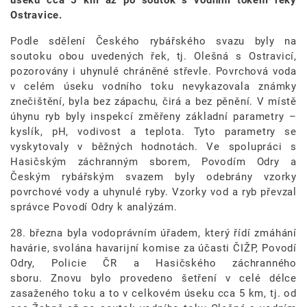
Ostravice.
Podle sdělení Českého rybářského svazu byly na
soutoku obou uvedených řek, tj. Olešná s Ostravicí,
pozorovány i uhynulé chráněné střevle. Povrchová voda
v celém úseku vodního toku nevykazovala známky
znečištění, byla bez zápachu, čirá a bez pěnění. V místě
úhynu ryb byly inspekcí změřeny základní parametry –
kyslík, pH, vodivost a teplota. Tyto parametry se
vyskytovaly v běžných hodnotách. Ve spolupráci s
Hasičským záchranným sborem, Povodím Odry a
Českým rybářským svazem byly odebrány vzorky
povrchové vody a uhynulé ryby. Vzorky vod a ryb převzal
správce Povodí Odry k analýzám.
28. března byla vodoprávním úřadem, který řídí zmáhání
havárie, svolána havarijní komise za účasti ČIŽP, Povodí
Odry, Policie ČR a Hasičského záchranného
sboru. Znovu bylo provedeno šetření v celé délce
zasaženého toku a to v celkovém úseku cca 5 km, tj. od