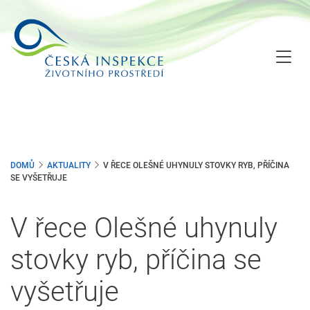
Přejít
k
hlavnímu
obsahu
DOMŮ
AKTUALITY
V ŘECE OLEŠNÉ UHYNULY STOVKY RYB, PŘÍČINA
SE VYŠETŘUJE
V řece Olešné uhynuly
stovky ryb, příčina se
vyšetřuje