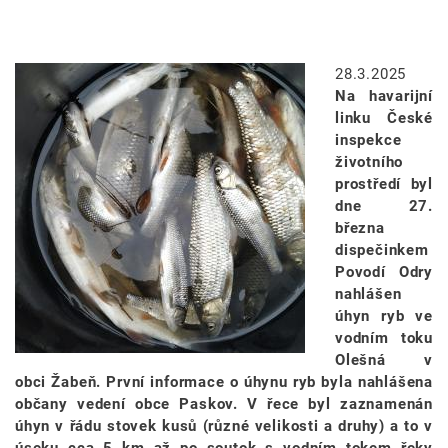
Image
28.3.2025
Na havarijní
linku České
inspekce
životního
prostředí byl
dne 27.
března
dispečinkem
Povodí Odry
nahlášen
úhyn ryb ve
vodním toku
Olešná v
obci Žabeň. První informace o úhynu ryb byla nahlášena
občany vedení obce Paskov. V řece byl zaznamenán
úhyn v řádu stovek kusů (různé velikosti a druhy) a to v
úseku cca 5 km až po soutok s vodním tokem řeky