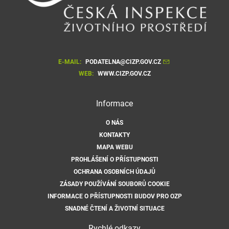
E-MAIL:
PODATELNA@CIZP.GOV.CZ
WEB:
WWW.CIZP.GOV.CZ
Informace
O NÁS
KONTAKTY
MAPA WEBU
PROHLÁŠENÍ O PŘÍSTUPNOSTI
OCHRANA OSOBNÍCH ÚDAJŮ
ZÁSADY POUŽÍVÁNÍ SOUBORŮ COOKIE
INFORMACE O PŘÍSTUPNOSTI BUDOV PRO OZP
SNADNÉ ČTENÍ A ŽIVOTNÍ SITUACE
Rychlé odkazy