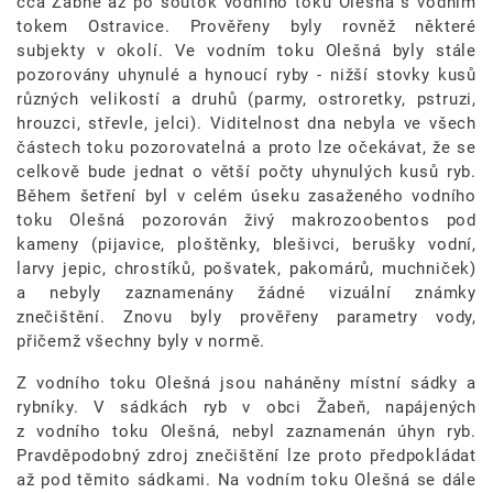
cca Žabně až po soutok vodního toku Olešná s vodním
tokem Ostravice. Prověřeny byly rovněž některé
subjekty v okolí. Ve vodním toku Olešná byly stále
pozorovány uhynulé a hynoucí ryby - nižší stovky kusů
různých velikostí a druhů (parmy, ostroretky, pstruzi,
hrouzci, střevle, jelci). Viditelnost dna nebyla ve všech
částech toku pozorovatelná a proto lze očekávat, že se
celkově bude jednat o větší počty uhynulých kusů ryb.
Během šetření byl v celém úseku zasaženého vodního
toku Olešná pozorován živý makrozoobentos pod
kameny (pijavice, ploštěnky, blešivci, berušky vodní,
larvy jepic, chrostíků, pošvatek, pakomárů, muchniček)
a nebyly zaznamenány žádné vizuální známky
znečištění. Znovu byly prověřeny parametry vody,
přičemž všechny byly v normě.
Z vodního toku Olešná jsou naháněny místní sádky a
rybníky. V sádkách ryb v obci Žabeň, napájených
z vodního toku Olešná, nebyl zaznamenán úhyn ryb.
Pravděpodobný zdroj znečištění lze proto předpokládat
až pod těmito sádkami. Na vodním toku Olešná se dále