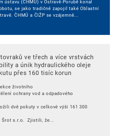
m ústavu (ČHMÚ) v Ostravě-Porubě konal
botu, se jako tradičně zapojil také Oblastní
stravě. ČHMÚ a ČIŽP se vzájemně...
tovraků ve třech a více vrstvách
bility a únik hydraulického oleje
kutu přes 160 tisíc korun
pekce životního
ddělení ochrany vod a odpadového
ožili dvě pokuty v celkové výši 161 300
rot s.r.o. Zjistili, že...