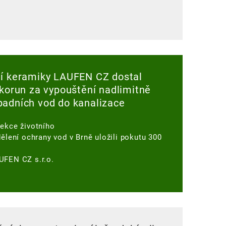
ní keramiky LAUFEN CZ dostal
 korun za vypouštění nadlimitně
padních vod do kanalizace
pekce životního
dělení ochrany vod v Brně uložili pokutu 300
UFEN CZ s.r.o.