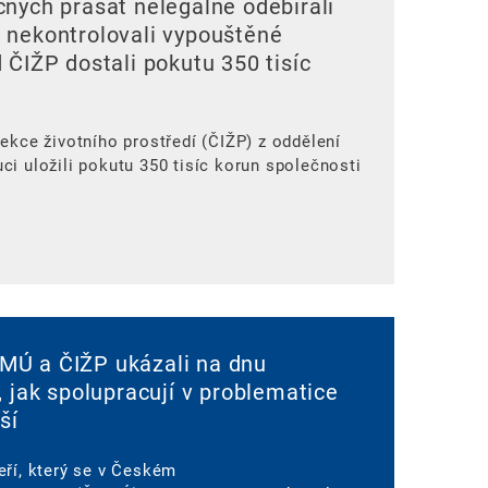
ných prasat nelegálně odebírali
 nekontrolovali vypouštěné
 ČIŽP dostali pokutu 350 tisíc
ekce životního prostředí (ČIŽP) z oddělení
i uložili pokutu 350 tisíc korun společnosti
Ú a ČIŽP ukázali na dnu
, jak spolupracují v problematice
ší
eří, který se v Českém