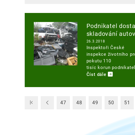
Image
Podnikatel dosta
skladování auto
26.3.2018
Inspektoři České
inspekce životního pr
pokutu 110
tisíc korun podnikate
Číst dále
47
48
49
50
51