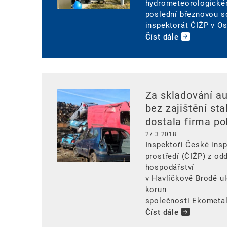
hydrometeorologické
poslední březnovou so
inspektorát ČIŽP v O
Číst dále
Image
Za skladování au
bez zajištění sta
dostala firma po
27.3.2018
Inspektoři České ins
prostředí (ČIŽP) z o
hospodářství
v Havlíčkově Brodě ul
korun
společnosti Ekometal Š
Číst dále