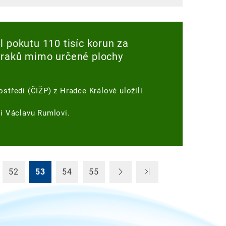
l pokutu 110 tisíc korun za
vraků mimo určené plochy
ostředí (ČIŽP) z Hradce Králové uložili
li Václavu Rumlovi.
52
53
54
55