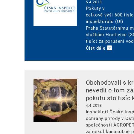
5.4.2018
Pokuty v
celkové výši 600 tisíc
inspektorátu (OI)
Praha Statutárnímu m
službám Hostivice (3
tisíc) za porušení vo
Číst dále
Image
Obchodovali s kr
nevedli o tom zá
pokutu sto tisíc 
4.4.2018
Inspektoři České insp
ochrany přírody v Ostr
společnosti AGROPET 
za několikanásobné 