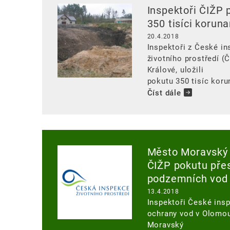
Image
Inspektoři ČIŽP 
350 tisíci korun
20.4.2018
Inspektoři z České i
životního prostředí (
Králové, uložili
pokutu 350 tisíc koru
Číst dále
Image
Město Moravský 
ČIŽP pokutu přes
podzemních vod
13.4.2018
Inspektoři České insp
ochrany vod v Olomou
Moravský