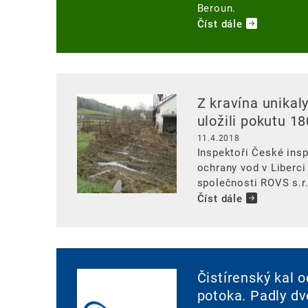
Beroun.
Číst dále
Image
Z kravína unikaly
uložili pokutu 18
11.4.2018
Inspektoři České insp
ochrany vod v Liberci
společnosti ROVS s.r.
Číst dále
Image
Čistírenský kal 
potoka. Padly dv