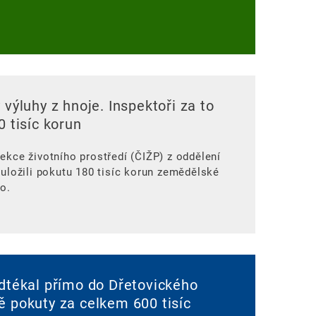
 výluhy z hnoje. Inspektoři za to
0 tisíc korun
ekce životního prostředí (ČIŽP) z oddělení
 uložili pokutu 180 tisíc korun zemědělské
o.
odtékal přímo do Dřetovického
ě pokuty za celkem 600 tisíc