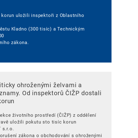
 korun uložili inspektoři z Oblastního
ěstu Kladno (300 tisíc) a Technickým
00
dního zákona.
iticky ohroženými želvami a
znamy. Od inspektorů ČIŽP dostali
korun
ekce životního prostředí (ČIŽP) z oddělení
avě uložili pokutu sto tisíc korun
s.r.o.
porušení zákona o obchodování s ohroženými