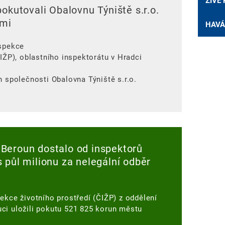
ŽIVÉ
pokutovali Obalovnu Týniště s.r.o.
ami
HAVÁ
nspekce
ČIŽP), oblastního inspektorátu v Hradci
n společnosti Obalovna Týniště s.r.o.
Beroun dostalo od inspektorů
 půl milionu za nelegální odběr
ekce životního prostředí (ČIŽP) z oddělení
ci uložili pokutu 521 825 korun městu