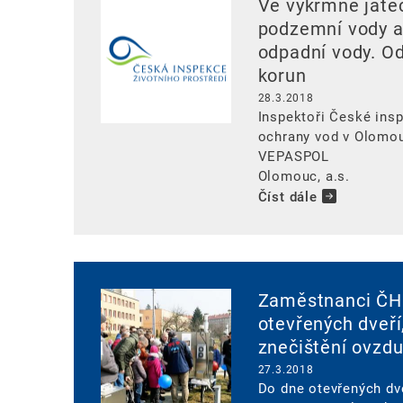
Image
Ve výkrmně jateč
podzemní vody a
odpadní vody. Od
korun
28.3.2018
Inspektoři České insp
ochrany vod v Olomouc
VEPASPOL
Olomouc, a.s.
Číst dále
Image
Zaměstnanci ČHM
otevřených dveří
znečištění ovzdu
27.3.2018
Do dne otevřených dv