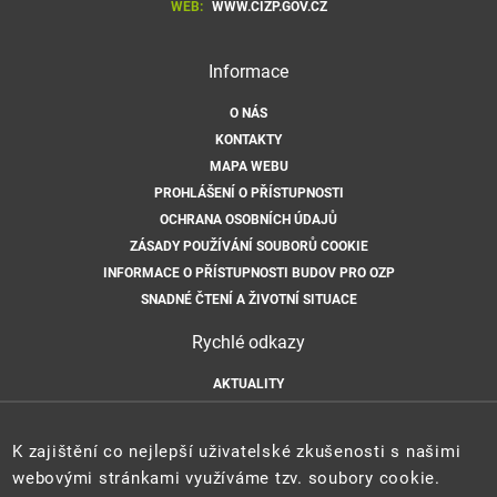
WEB:
WWW.CIZP.GOV.CZ
Informace
O NÁS
KONTAKTY
MAPA WEBU
PROHLÁŠENÍ O PŘÍSTUPNOSTI
OCHRANA OSOBNÍCH ÚDAJŮ
ZÁSADY POUŽÍVÁNÍ SOUBORŮ COOKIE
INFORMACE O PŘÍSTUPNOSTI BUDOV PRO OZP
SNADNÉ ČTENÍ A ŽIVOTNÍ SITUACE
Rychlé odkazy
AKTUALITY
ÚŘEDNÍ DESKA
HLÁŠENÍ HAVARIÍ
K zajištění co nejlepší uživatelské zkušenosti s našimi
E-PODATELNA
webovými stránkami využíváme tzv. soubory cookie.