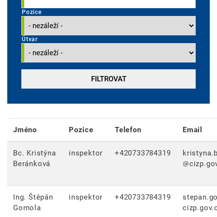
Pozice
Útvar
Jméno
Pozice
Telefon
Email
Bc. Kristýna
inspektor
+420733784319
kristyna.
Beránková
cizp.go
Ing. Štěpán
inspektor
+420733784319
stepan.g
Gomola
cizp.gov.