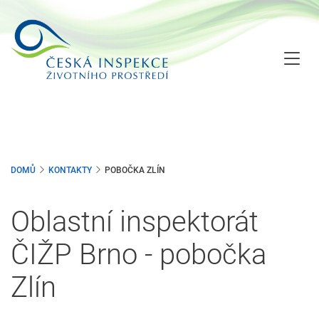
Přejít
k
hlavnímu
obsahu
DOMŮ
KONTAKTY
POBOČKA ZLÍN
Oblastní inspektorát
ČIŽP Brno - pobočka
Zlín