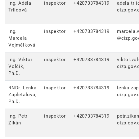
Ing. Adéla
inspektor
+420733784319
adela.trl
Trlidová
cizp.gov.
Ing.
inspektor
+420733784319
marcela.
Marcela
cizp.go
Vejmělková
Ing. Viktor
inspektor
+420733784319
viktor.vol
Volčík,
cizp.gov.
Ph.D.
RNDr. Lenka
inspektor
+420733784319
lenka.zap
Zapletalová,
cizp.gov.
Ph.D.
Ing. Petr
inspektor
+420733784319
petr.zika
Zikán
cizp.gov.