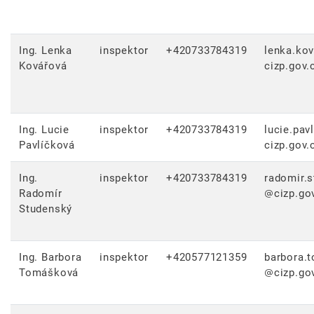
Ing. Lenka
inspektor
+420733784319
lenka.ko
Kovářová
cizp.gov.
Ing. Lucie
inspektor
+420733784319
lucie.pav
Pavlíčková
cizp.gov.
Ing.
inspektor
+420733784319
radomir.
Radomír
cizp.go
Studenský
Ing. Barbora
inspektor
+420577121359
barbora.
Tomášková
cizp.go