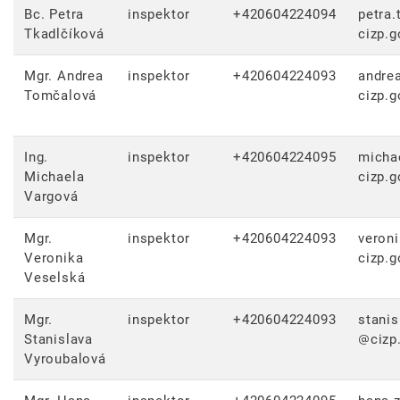
Bc. Petra
inspektor
+420604224094
petra.
Tkadlčíková
cizp.g
Mgr. Andrea
inspektor
+420604224093
andre
Tomčalová
cizp.g
Ing.
inspektor
+420604224095
micha
Michaela
cizp.g
Vargová
Mgr.
inspektor
+420604224093
veron
Veronika
cizp.g
Veselská
Mgr.
inspektor
+420604224093
stanis
Stanislava
cizp
Vyroubalová