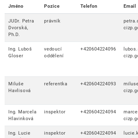
Jméno
Pozice
Telefon
Email
JUDr. Petra
právník
petra.
Dvorská,
cizp.g
Ph.D.
Ing. Luboš
vedoucí
+420604224096
lubos.
Gloser
oddělení
cizp.g
Miluše
referentka
+420604224093
miluse
Havlisová
cizp.g
Ing. Marcela
inspektor
+420604224094
marce
Hlavinková
cizp.g
Ing. Lucie
inspektor
+420604224094
lucie.