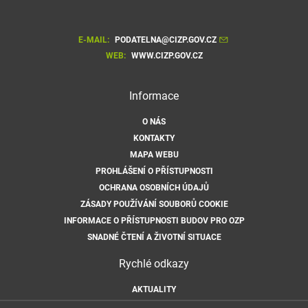
E-MAIL:
PODATELNA@CIZP.GOV.CZ
WEB:
WWW.CIZP.GOV.CZ
Informace
O NÁS
KONTAKTY
MAPA WEBU
PROHLÁŠENÍ O PŘÍSTUPNOSTI
OCHRANA OSOBNÍCH ÚDAJŮ
ZÁSADY POUŽÍVÁNÍ SOUBORŮ COOKIE
INFORMACE O PŘÍSTUPNOSTI BUDOV PRO OZP
SNADNÉ ČTENÍ A ŽIVOTNÍ SITUACE
Rychlé odkazy
AKTUALITY
ÚŘEDNÍ DESKA