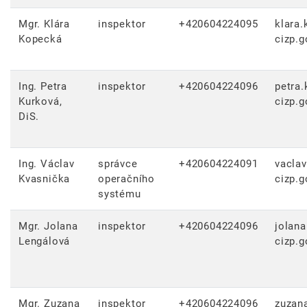
Mgr. Klára
inspektor
+420604224095
klara
Kopecká
cizp.g
Ing. Petra
inspektor
+420604224096
petra.
Kurková,
cizp.g
DiS.
Ing. Václav
správce
+420604224091
vaclav
Kvasnička
operačního
cizp.g
systému
Mgr. Jolana
inspektor
+420604224096
jolana
Lengálová
cizp.g
Mgr. Zuzana
inspektor
+420604224096
zuzan