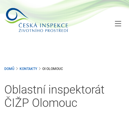
Přejít
k
hlavnímu
obsahu
DOMŮ
KONTAKTY
OI OLOMOUC
Oblastní inspektorát
ČIŽP Olomouc