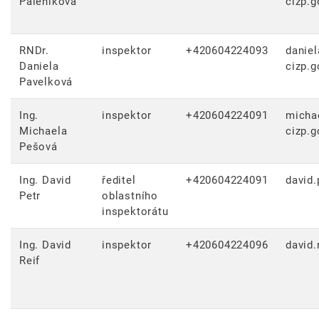
Páleníková
cizp.g
RNDr.
inspektor
+420604224093
daniel
Daniela
cizp.g
Pavelková
Ing.
inspektor
+420604224091
micha
Michaela
cizp.g
Pešová
Ing. David
ředitel
+420604224091
david.
Petr
oblastního
inspektorátu
Ing. David
inspektor
+420604224096
david.
Reif