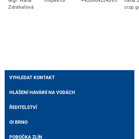
Mgr. Hana
inspektor
+420604224095
hana.
Zdráhalová
cizp.g
VYHLEDAT KONTAKT
HLÁŠENÍ HAVÁRIÍ NA VODÁCH
ŘEDITELSTVÍ
OI BRNO
POBOČKA ZLÍN