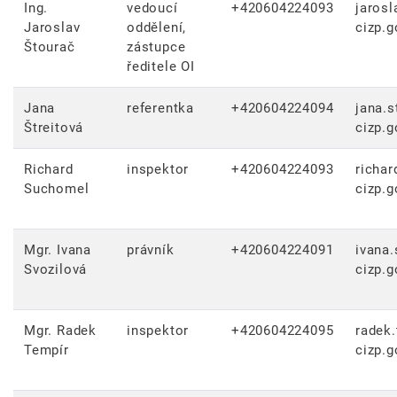
Ing.
vedoucí
+420604224093
jarosl
Jaroslav
oddělení,
cizp.g
Štourač
zástupce
ředitele OI
Jana
referentka
+420604224094
jana.s
Štreitová
cizp.g
Richard
inspektor
+420604224093
richa
Suchomel
cizp.g
Mgr. Ivana
právník
+420604224091
ivana.
Svozilová
cizp.g
Mgr. Radek
inspektor
+420604224095
radek.
Tempír
cizp.g