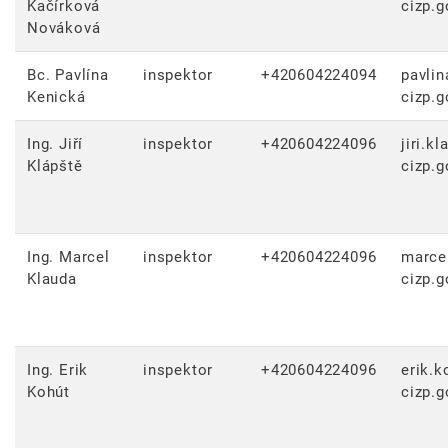
Kačírková
cizp.g
Nováková
Bc. Pavlína
inspektor
+420604224094
pavlin
Kenická
cizp.g
Ing. Jiří
inspektor
+420604224096
jiri.kl
Klápště
cizp.g
Ing. Marcel
inspektor
+420604224096
marce
Klauda
cizp.g
Ing. Erik
inspektor
+420604224096
erik.k
Kohút
cizp.g