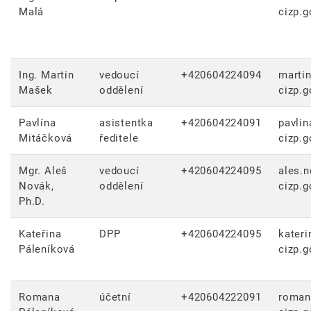
Malá
cizp.g
Ing. Martin
vedoucí
+420604224094
marti
Mašek
oddělení
cizp.g
Pavlína
asistentka
+420604224091
pavli
Mitáčková
ředitele
cizp.g
Mgr. Aleš
vedoucí
+420604224095
ales.
Novák,
oddělení
cizp.g
Ph.D.
Kateřina
DPP
+420604224095
kateri
Páleníková
cizp.g
Romana
účetní
+420604222091
roman