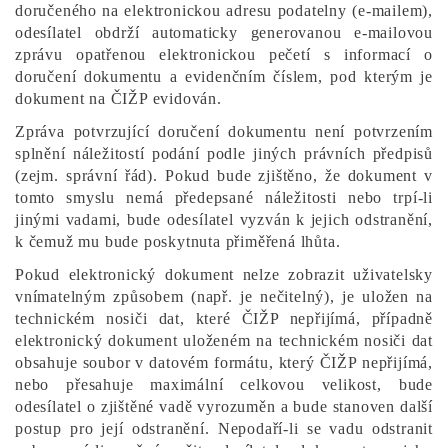
doručeného na elektronickou adresu podatelny (e-mailem),
odesílatel obdrží automaticky generovanou e-mailovou
zprávu opatřenou elektronickou pečetí s informací o
doručení dokumentu a evidenčním číslem, pod kterým je
dokument na ČIŽP evidován.
Zpráva potvrzující doručení dokumentu není potvrzením
splnění náležitostí podání podle jiných právních předpisů
(zejm. správní řád). Pokud bude zjištěno, že dokument v
tomto smyslu nemá předepsané náležitosti nebo trpí-li
jinými vadami, bude odesílatel vyzván k jejich odstranění,
k čemuž mu bude poskytnuta přiměřená lhůta.
Pokud elektronický dokument nelze zobrazit uživatelsky
vnímatelným způsobem (např. je nečitelný), je uložen na
technickém nosiči dat, které ČIŽP nepřijímá, případně
elektronický dokument uloženém na technickém nosiči dat
obsahuje soubor v datovém formátu, který ČIŽP nepřijímá,
nebo přesahuje maximální celkovou velikost, bude
odesílatel o zjištěné vadě vyrozuměn a bude stanoven další
postup pro její odstranění. Nepodaří-li se vadu odstranit