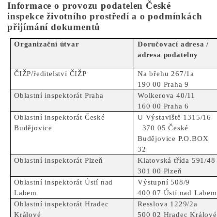
Informace o provozu podatelen České
inspekce životního prostředí a o podmínkách
přijímání dokumentů
Organizační útvar
Doručovací adresa /
adresa podatelny
ČIŽP/ředitelství ČIŽP
Na břehu 267/1a
190 00 Praha 9
Oblastní inspektorát Praha
Wolkerova 40/11
160 00 Praha 6
Oblastní inspektorát České
U Výstaviště 1315/1
Budějovice
370 05 České
Budějovice P.O.BOX
32
Oblastní inspektorát Plzeň
Klatovská třída 591/48
301 00 Plzeň
Oblastní inspektorát Ústí nad
Výstupní 508/9
Labem
400 07 Ústí nad Labem
Oblastní inspektorát Hradec
Resslova 1229/2a
Králové
500 02 Hradec Králové