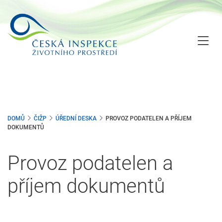
Přejít
k
hlavnímu
obsahu
DOMŮ
ČIŽP
ÚŘEDNÍ DESKA
PROVOZ PODATELEN A PŘÍJEM
DOKUMENTŮ
Provoz podatelen a
příjem dokumentů