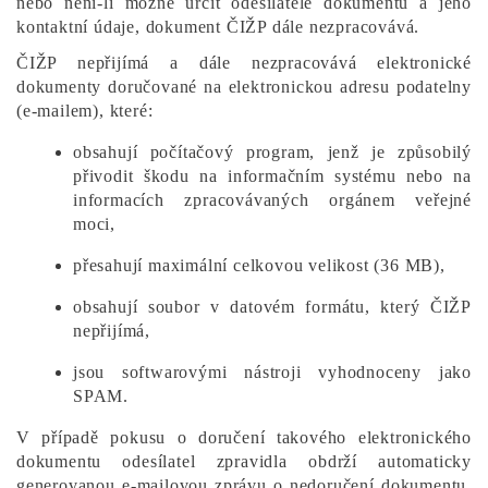
nebo není-li možné určit odesílatele dokumentu a jeho
kontaktní údaje, dokument ČIŽP dále nezpracovává.
ČIŽP nepřijímá a dále nezpracovává elektronické
dokumenty doručované na elektronickou adresu podatelny
(e-mailem), které:
obsahují počítačový program, jenž je způsobilý
přivodit škodu na informačním systému nebo na
informacích zpracovávaných orgánem veřejné
moci,
přesahují maximální celkovou velikost (36 MB),
obsahují soubor v datovém formátu, který ČIŽP
nepřijímá,
jsou softwarovými nástroji vyhodnoceny jako
SPAM.
V případě pokusu o doručení takového elektronického
dokumentu odesílatel zpravidla obdrží automaticky
generovanou e-mailovou zprávu o nedoručení dokumentu.