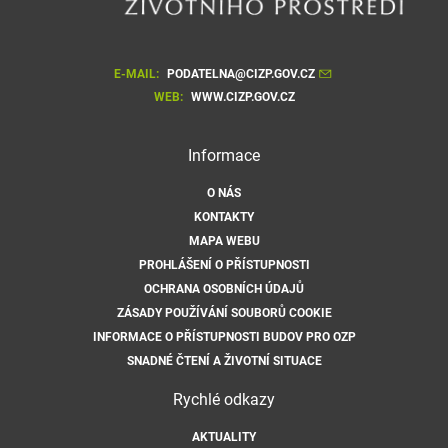
E-MAIL:
PODATELNA@CIZP.GOV.CZ
WEB:
WWW.CIZP.GOV.CZ
Informace
O NÁS
KONTAKTY
MAPA WEBU
PROHLÁŠENÍ O PŘÍSTUPNOSTI
OCHRANA OSOBNÍCH ÚDAJŮ
ZÁSADY POUŽÍVÁNÍ SOUBORŮ COOKIE
INFORMACE O PŘÍSTUPNOSTI BUDOV PRO OZP
SNADNÉ ČTENÍ A ŽIVOTNÍ SITUACE
Rychlé odkazy
AKTUALITY