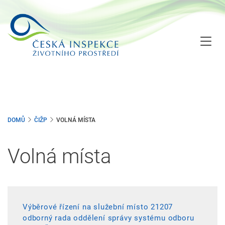
Přejít
k
hlavnímu
obsahu
DOMŮ
ČIŽP
VOLNÁ MÍSTA
Volná místa
Výběrové řízení na služební místo 21207
odborný rada oddělení správy systému odboru