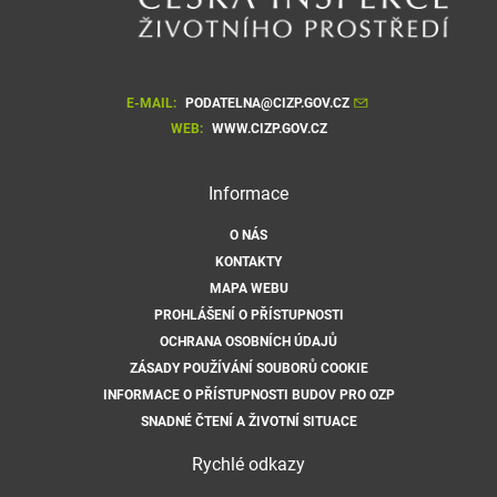
E-MAIL:
PODATELNA@CIZP.GOV.CZ
WEB:
WWW.CIZP.GOV.CZ
Informace
O NÁS
KONTAKTY
MAPA WEBU
PROHLÁŠENÍ O PŘÍSTUPNOSTI
OCHRANA OSOBNÍCH ÚDAJŮ
ZÁSADY POUŽÍVÁNÍ SOUBORŮ COOKIE
INFORMACE O PŘÍSTUPNOSTI BUDOV PRO OZP
SNADNÉ ČTENÍ A ŽIVOTNÍ SITUACE
Rychlé odkazy