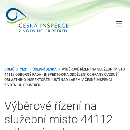
Přejít
k
hlavnímu
obsahu
DOMŮ
ČIŽP
ÚŘEDNÍ DESKA
VÝBĚROVÉ ŘÍZENÍ NA SLUŽEBNÍ MÍSTO
44112 ODBORNÝ RADA - INSPEKTOR/KA ODDĚLENÍ OCHRANY OVZDUŠÍ
OBLASTNÍHO INSPEKTORÁTU ÚSTÍ NAD LABEM V ČESKÉ INSPEKCI
ŽIVOTNÍHO PROSTŘEDÍ
Výběrové řízení na
služební místo 44112