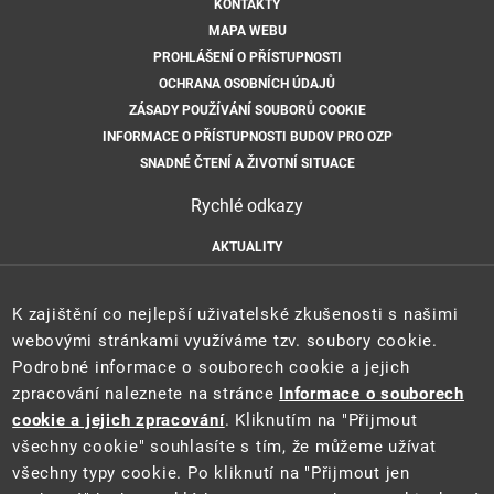
KONTAKTY
MAPA WEBU
PROHLÁŠENÍ O PŘÍSTUPNOSTI
OCHRANA OSOBNÍCH ÚDAJŮ
ZÁSADY POUŽÍVÁNÍ SOUBORŮ COOKIE
INFORMACE O PŘÍSTUPNOSTI BUDOV PRO OZP
SNADNÉ ČTENÍ A ŽIVOTNÍ SITUACE
Rychlé odkazy
AKTUALITY
ÚŘEDNÍ DESKA
HLÁŠENÍ HAVARIÍ
K zajištění co nejlepší uživatelské zkušenosti s našimi
E-PODATELNA
webovými stránkami využíváme tzv. soubory cookie.
Podrobné informace o souborech cookie a jejich
zpracování naleznete na stránce
Informace o souborech
cookie a jejich zpracování
. Kliknutím na "Přijmout
všechny cookie" souhlasíte s tím, že můžeme užívat
všechny typy cookie. Po kliknutí na "Přijmout jen