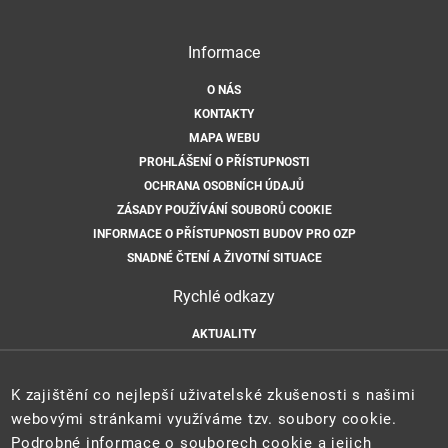
Informace
O NÁS
KONTAKTY
MAPA WEBU
PROHLÁŠENÍ O PŘÍSTUPNOSTI
OCHRANA OSOBNÍCH ÚDAJŮ
ZÁSADY POUŽÍVÁNÍ SOUBORŮ COOKIE
INFORMACE O PŘÍSTUPNOSTI BUDOV PRO OZP
SNADNÉ ČTENÍ A ŽIVOTNÍ SITUACE
Rychlé odkazy
AKTUALITY
ÚŘEDNÍ DESKA
HLÁŠENÍ HAVARIÍ
K zajištění co nejlepší uživatelské zkušenosti s našimi
E-PODATELNA
webovými stránkami využíváme tzv. soubory cookie.
Podrobné informace o souborech cookie a jejich