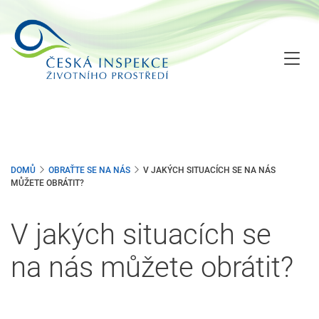
Přejít
k
hlavnímu
obsahu
DOMŮ
OBRAŤTE SE NA NÁS
V JAKÝCH SITUACÍCH SE NA NÁS
MŮŽETE OBRÁTIT?
V jakých situacích se
na nás můžete obrátit?