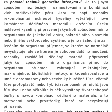
za
pomoci technik genového inženýrství
. Je to jiným
způsobem než běžným rozmnožováním a kombinací
vloh rodičovského páru. Jsou to např. techniky
rekombinantní nukleové kyseliny vytvářející nové
kombinace dědičného materiálu vložením úseku
nukleové kyseliny připravené jakýmkoli způsobem mimo
organismus do jakéhokoliv viru, bakteriálního plasmidu
nebo jiného vektorového systému a jeho následným za
leněním do organismu příjemce, ve kterém se normálně
nevyskytuje, ale ve kterém je schopen dalšího množení,
techniky zavádějící dědičný materiál připravený
jakýmkoli způsobem mimo organismus přímo do
organismu příjemce, zahrnující mikroinjekce,
makroinjekce, biolistické metody, mikroenkapsulace a
umělé chromosomy nebo techniky buněčné fúze, včetně
fúze protoplastů, nebo hybridizace buněk, při nichž jsou
fúzí dvou nebo několika buněk vytvářeny životaschopné
buňky s novou kombinací dědičného materiálu, a to
metodami nebo prostředky, které se nevyskytují
přirozeně.
Geneticky modifikovány mohou být
rostliny, zvířata i