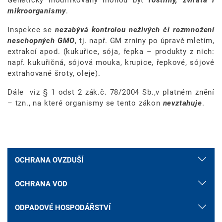
mikroorganismy
.
Inspekce se
nezabývá kontrolou neživých či rozmnožení
neschopných GMO
, tj. např. GM zrniny po úpravě mletím,
extrakcí apod. (kukuřice, sója, řepka – produkty z nich:
např. kukuřičná, sójová mouka, krupice, řepkové, sójové
extrahované šroty, oleje).
Dále viz § 1 odst 2 zák.č. 78/2004 Sb.,v platném znění
– tzn., na které organismy se tento zákon
nevztahuje
.
OCHRANA OVZDUŠÍ
OCHRANA VOD
ODPADOVÉ HOSPODÁŘSTVÍ