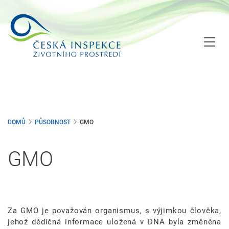
Přejít
k
hlavnímu
obsahu
DOMŮ
PŮSOBNOST
GMO
GMO
Za GMO je považován organismus, s výjimkou člověka,
jehož dědičná informace uložená v DNA byla změněna