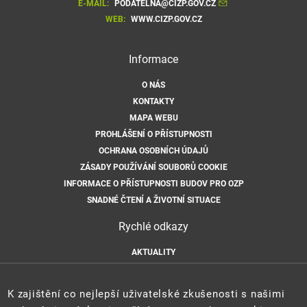
E-MAIL:
PODATELNA@CIZP.GOV.CZ
WEB:
WWW.CIZP.GOV.CZ
Informace
O NÁS
KONTAKTY
MAPA WEBU
PROHLÁŠENÍ O PŘÍSTUPNOSTI
OCHRANA OSOBNÍCH ÚDAJŮ
ZÁSADY POUŽÍVÁNÍ SOUBORŮ COOKIE
INFORMACE O PŘÍSTUPNOSTI BUDOV PRO OZP
SNADNÉ ČTENÍ A ŽIVOTNÍ SITUACE
Rychlé odkazy
AKTUALITY
ÚŘEDNÍ DESKA
HLÁŠENÍ HAVARIÍ
K zajištění co nejlepší uživatelské zkušenosti s našimi
E-PODATELNA