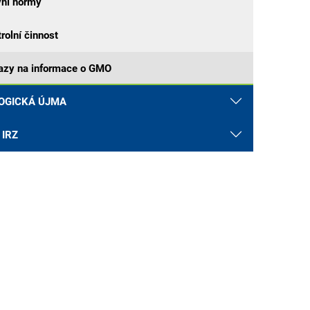
vní normy
rolní činnost
azy na informace o GMO
OGICKÁ ÚJMA
 IRZ