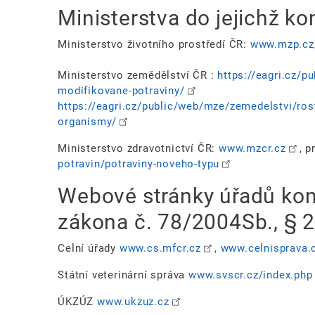
Ministerstva do jejichž 
Ministerstvo životního prostředí ČR:
www.mzp.cz
Ministerstvo zemědělství ČR :
https://eagri.cz/p
modifikovane-potraviny/
https://eagri.cz/public/web/mze/zemedelstvi/ro
organismy/
Ministerstvo zdravotnictví ČR:
www.mzcr.cz
, 
potravin/potraviny-noveho-typu
Webové stránky úřadů kont
zákona č. 78/2004Sb., § 
Celní úřady
www.cs.mfcr.cz
,
www.celnisprava.
Státní veterinární správa
www.svscr.cz/index.php
ÚKZÚZ
www.ukzuz.cz