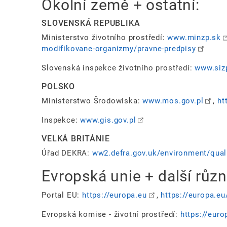
Okolní země + ostatní:
SLOVENSKÁ REPUBLIKA
Ministerstvo životního prostředí:
www.minzp.sk
modifikovane-organizmy/pravne-predpisy
Slovenská inspekce životního prostředí:
www.siz
POLSKO
Ministerstwo Šrodowiska:
www.mos.gov.pl
,
ht
Inspekce:
www.gis.gov.pl
VELKÁ BRITÁNIE
Úřad DEKRA:
ww2.defra.gov.uk/environment/qual
Evropská unie + další růz
Portal EU:
https://europa.eu
,
https://europa.e
Evropská komise - životní prostředí:
https://eur