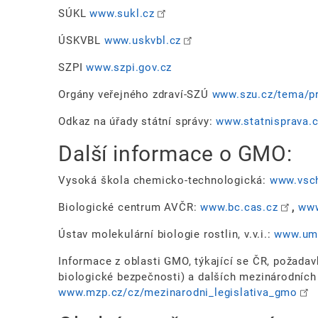
SÚKL
www.sukl.cz
ÚSKVBL
www.uskvbl.cz
SZPI
www.szpi.gov.cz
Orgány veřejného zdraví-SZÚ
www.szu.cz/tema/pr
Odkaz na úřady státní správy:
www.statnisprava.
Další informace o GMO:
Vysoká škola chemicko-technologická:
www.vsch
Biologické centrum AVČR:
www.bc.cas.cz
,
www
Ústav molekulární biologie rostlin, v.v.i.:
www.umb
Informace z oblasti GMO, týkající se ČR, požad
biologické bezpečnosti) a dalších mezinárodních
www.mzp.cz/cz/mezinarodni_legislativa_gmo