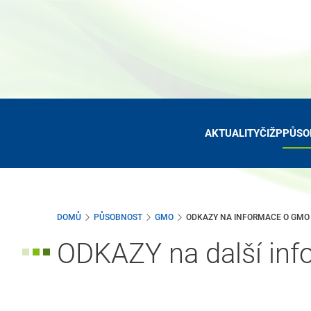
Přejít
k
hlavnímu
obsahu
AKTUALITY
ČIŽP
PŮSO
DOMŮ
PŮSOBNOST
GMO
ODKAZY NA INFORMACE O GMO
ODKAZY na další in