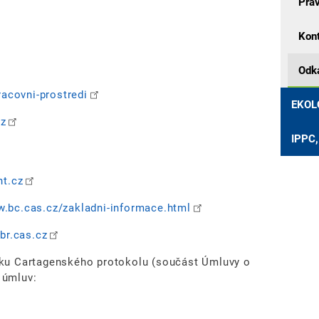
Prá
Kont
Odk
acovni-prostredi
EKOL
cz
IPPC,
t.cz
.bc.cas.cz/zakladni-informace.html
r.cas.cz
avku Cartagenského protokolu (součást Úmluvy o
 úmluv: