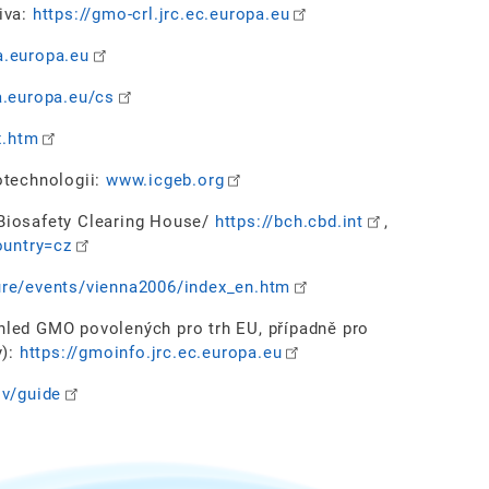
iva:
https://gmo-crl.jrc.ec.europa.eu
.europa.eu
.europa.eu/cs
x.htm
otechnologii:
www.icgeb.org
Biosafety Clearing House/
https://bch.cbd.int
,
ountry=cz
ture/events/vienna2006/index_en.htm
hled GMO povolených pro trh EU, případně pro
y):
https://gmoinfo.jrc.ec.europa.eu
ov/guide