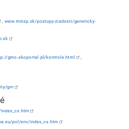
,
www.minzp.sk/postupy-ziadosti/geneticky-
p.sk
tp://gmo.ekoportal.pl/kontrole.html
,
ity/gm
né
u/index_cs.htm
opa.eu/pol/env/index_cs.htm