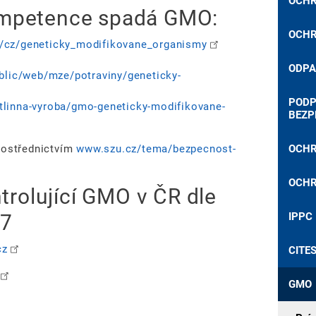
OCHR
kompetence spadá GMO:
OCHR
/cz/geneticky_modifikovane_organismy
ODPA
ublic/web/mze/potraviny/geneticky-
PODP
stlinna-vyroba/gmo-geneticky-modifikovane-
BEZP
prostřednictvím
www.szu.cz/tema/bezpecnost-
OCHR
OCHR
rolující GMO v ČR dle
27
IPPC
cz
CITE
GMO