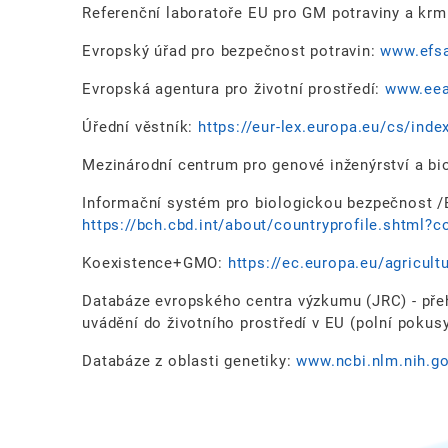
Referenční laboratoře EU pro GM potraviny a krm
Evropský úřad pro bezpečnost potravin:
www.efsa
Evropská agentura pro životní prostředí:
www.eea
Úřední věstník:
https://eur-lex.europa.eu/cs/inde
Mezinárodní centrum pro genové inženýrství a bi
Informační systém pro biologickou bezpečnost /
https://bch.cbd.int/about/countryprofile.shtml?c
Koexistence+GMO:
https://ec.europa.eu/agricul
Databáze evropského centra výzkumu (JRC) - pře
uvádění do životního prostředí v EU (polní pokus
Databáze z oblasti genetiky:
www.ncbi.nlm.nih.g