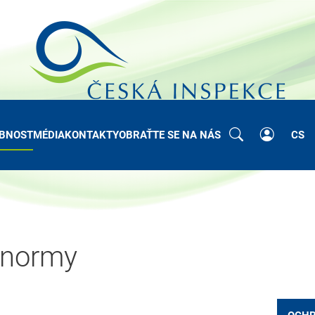
BNOST
MÉDIA
KONTAKTY
OBRAŤTE SE NA NÁS
CS
í normy