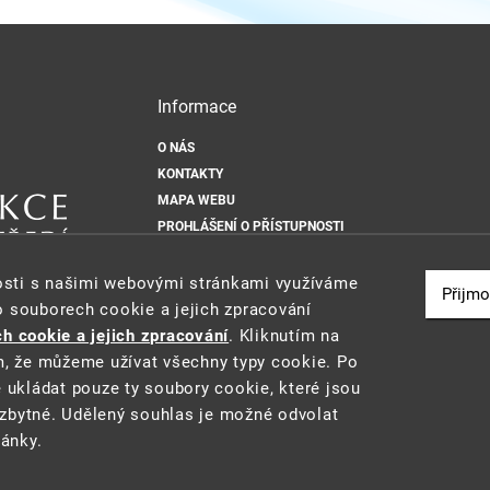
Informace
O NÁS
KONTAKTY
MAPA WEBU
PROHLÁŠENÍ O PŘÍSTUPNOSTI
OCHRANA OSOBNÍCH ÚDAJŮ
ZÁSADY POUŽÍVÁNÍ SOUBORŮ COOKIE
nosti s našimi webovými stránkami využíváme
Přijmo
INFORMACE O PŘÍSTUPNOSTI BUDOV PRO OZP
o souborech cookie a jejich zpracování
CIZP.GOV.CZ
SNADNÉ ČTENÍ A ŽIVOTNÍ SITUACE
h cookie a jejich zpracování
. Kliknutím na
m, že můžeme užívat všechny typy cookie. Po
e ukládat pouze ty soubory cookie, které jsou
zbytné. Udělený souhlas je možné odvolat
ránky.
ostředí
• Informace jsou poskytovány v souladu se zákonem č. 106/1999 Sb., o