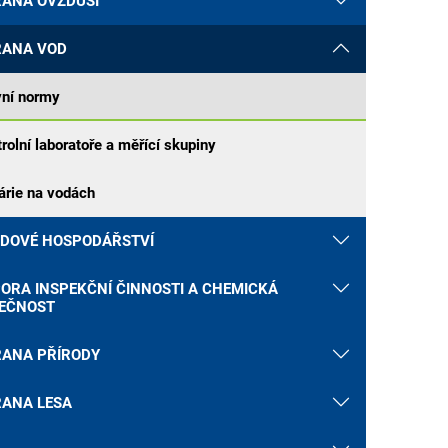
ANA OVZDUŠÍ
ANA VOD
vní normy
rolní laboratoře a měřící skupiny
rie na vodách
DOVÉ HOSPODÁŘSTVÍ
ORA INSPEKČNÍ ČINNOSTI A CHEMICKÁ
EČNOST
ANA PŘÍRODY
ANA LESA