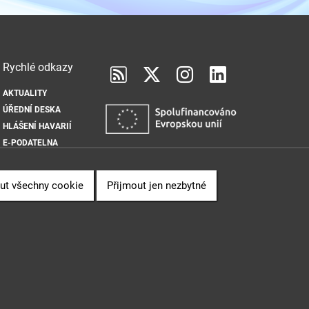
Rychlé odkazy
AKTUALITY
ÚŘEDNÍ DESKA
HLÁŠENÍ HAVARIÍ
E-PODATELNA
ut všechny cookie
Přijmout jen nezbytné
 svobodném přístupu k informacím.