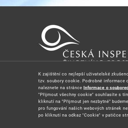
K zajištění co nejlepší uživatelské zkuše
tzv. soubory cookie. Podrobné informace 
E-MAIL:
PODATELNA@CIZP.GOV.CZ
WEB:
WWW.
naleznete na stránce
Informace o souborec
"Přijmout všechny cookie" souhlasíte s tí
kliknutí na "Přijmout jen nezbytné" budem
pro fungování našich webových stránek ne
po kliknutí na odkaz "Cookie" v patičce st
2021 ©
Ministerstvo životního pr
Cookie