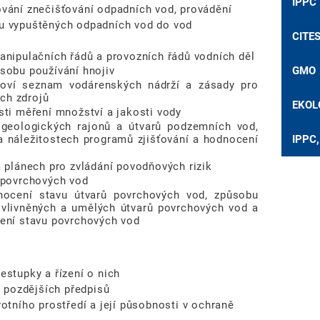
IPPC
vání znečišťování odpadních vod, provádění
u vypuštěných odpadních vod do vod
CITE
anipulačních řádů a provozních řádů vodních děl
GMO
sobu používání hnojiv
noví seznam vodárenských nádrží a zásady pro
ch zdrojů
EKOL
sti měření množství a jakosti vody
ogeologických rajonů a útvarů podzemních vod,
IPPC,
 náležitostech programů zjišťování a hodnocení
a plánech pro zvládání povodňových rizik
 povrchových vod
nocení stavu útvarů povrchových vod, způsobu
ovlivněných a umělých útvarů povrchových vod a
cení stavu povrchových vod
estupky a řízení o nich
í pozdějších předpisů
otního prostředí a její působnosti v ochraně