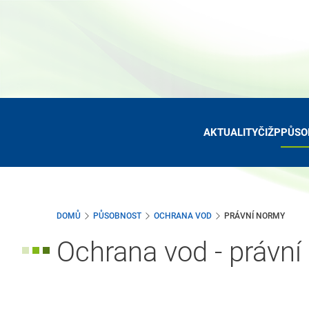
Přejít
k
hlavnímu
obsahu
AKTUALITY
ČIŽP
PŮSO
DOMŮ
PŮSOBNOST
OCHRANA VOD
PRÁVNÍ NORMY
Ochrana vod - právn