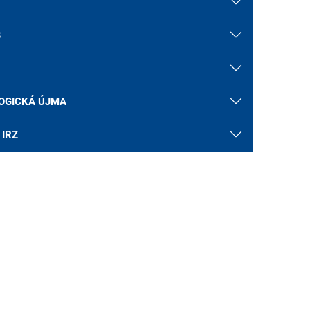
S
OGICKÁ ÚJMA
 IRZ