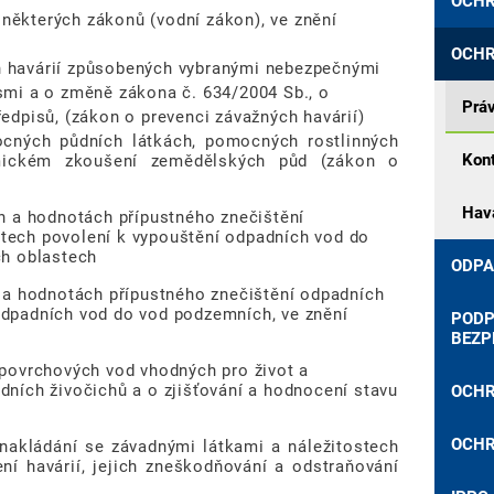
OCHR
některých zákonů (vodní zákon), ve znění
OCHR
h havárií způsobených vybranými nebezpečnými
i a o změně zákona č. 634/2004 Sb., o
Prá
ředpisů, (zákon o prevenci závažných havárií)
ocných půdních látkách, pomocných rostlinných
Kont
emickém zkoušení zemědělských půd (zákon o
Havá
ch a hodnotách přípustného znečištění
stech povolení k vypouštění odpadních vod do
ch oblastech
ODPA
h a hodnotách přípustného znečištění odpadních
odpadních vod do vod podzemních, ve znění
PODP
BEZP
 povrchových vod vhodných pro život a
dních živočichů a o zjišťování a hodnocení stavu
OCHR
OCHR
 nakládání se závadnými látkami a náležitostech
ní havárií, jejich zneškodňování a odstraňování