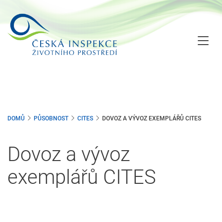
Přejít
k
hlavnímu
obsahu
DOMŮ
PŮSOBNOST
CITES
DOVOZ A VÝVOZ EXEMPLÁŘŮ CITES
Dovoz a vývoz
exemplářů CITES