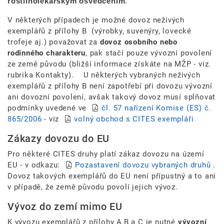
rostlinolékařským osvědčením
.
V některých případech je možné dovoz neživých
exemplářů z přílohy B (výrobky, suvenýry, lovecké
trofeje aj.) považovat za
dovoz osobního nebo
rodinného charakteru
, pak stačí pouze vývozní povolení
ze země původu (bližší informace získáte na MŽP - viz.
rubrika Kontakty). U některých vybraných neživých
exemplářů z přílohy B není zapotřebí při dovozu vývozní
ani dovozní povolení, avšak takový dovoz musí splňovat
podmínky uvedené ve
čl. 57 nařízení Komise (ES) č.
865/2006
- viz
volný obchod s CITES exempláři
Zákazy dovozu do EU
Pro některé CITES druhy platí zákaz dovozu na území
EU - v odkazu:
Pozastavení dovozu vybraných druhů
.
Dovoz takových exemplářů do EU není přípustný a to ani
v případě, že země původu povolí jejich vývoz.
Vývoz do zemí mimo EU
K vývozu exemplářů z přílohy A,B a C je nutné
vývozní