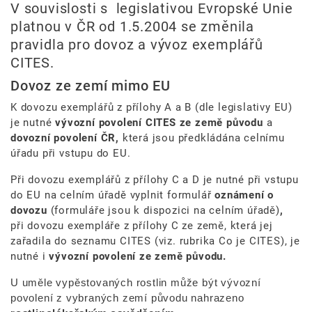
V souvislosti s legislativou Evropské Unie
platnou v ČR od 1.5.2004 se změnila
pravidla pro dovoz a vývoz exemplářů
CITES.
Dovoz ze zemí mimo EU
K dovozu exemplářů z přílohy A a B (dle legislativy EU)
je nutné
vývozní povolení CITES ze země původu
a
dovozní povolení ČR,
která jsou předkládána celnímu
úřadu při vstupu do EU.
Při dovozu exemplářů z přílohy C a D je nutné při vstupu
do EU na celním úřadě vyplnit formulář
oznámení o
dovozu
(formuláře jsou k dispozici na celním úřadě)
,
při dovozu exempláře z přílohy C ze země, která jej
zařadila do seznamu CITES (viz. rubrika Co je CITES), je
nutné i
vývozní povolení ze země původu.
U uměle vypěstovaných rostlin může být vývozní
povolení z vybraných zemí původu nahrazeno